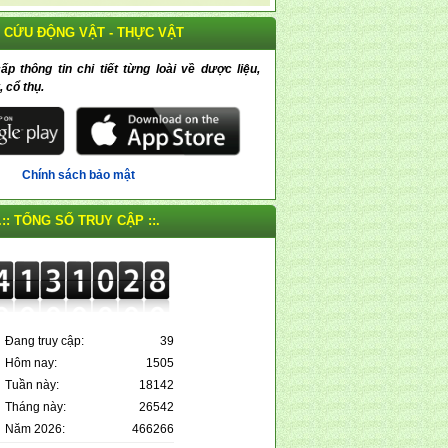
 CỨU ĐỘNG VẬT - THỰC VẬT
 thông tin chi tiết từng loài về dược liệu,
, cổ thụ.
Chính sách bảo mật
.:: TỔNG SỐ TRUY CẬP ::.
Đang truy cập:
39
Hôm nay:
1505
Tuần này:
18142
Tháng này:
26542
Năm 2026:
466266