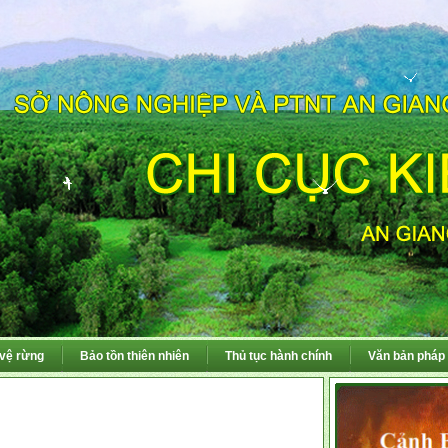
 vệ rừng
Bảo tồn thiên nhiên
Thủ tục hành chính
Văn bản pháp 