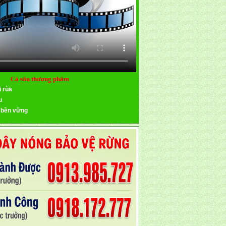
Cá sấu thương phẩm
i rùa
u
 bền vững