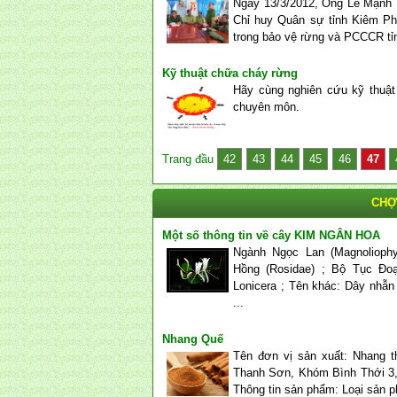
Ngày 13/3/2012, Ông Lê Mạnh
Chỉ huy Quân sự tỉnh Kiêm P
trong bảo vệ rừng và PCCCR tỉn
Kỹ thuật chữa cháy rừng
Hãy cùng nghiên cứu kỹ thuậ
chuyên môn.
Trang đầu
42
43
44
45
46
47
CHỢ
Một số thông tin về cây KIM NGÂN HOA
Ngành Ngọc Lan (Magnoliophy
Hồng (Rosidae) ; Bộ Tục Đoạn
Lonicera ; Tên khác: Dây nhẫn
...
Nhang Quế
Tên đơn vị sản xuất: Nhang 
Thanh Sơn, Khóm Bình Thới 3,
Thông tin sản phẩm: Loại sản 