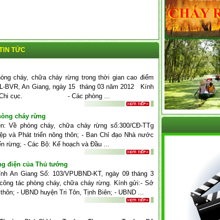
TIN TỨC
òng cháy, chữa cháy rừng trong thời gian cao điểm
L-BVR, An Giang, ngày 15 tháng 03 năm 2012 Kính
huộc Chi cục. - Các phòng ...
hòng cháy rừng
 Về phòng cháy, chữa cháy rừng số:300/CĐ-TTg
ệp và Phát triển nông thôn; - Ban Chỉ đạo Nhà nước
ển rừng; - Các Bộ: Kế hoạch và Đầu ...
ng điện của Thủ tướng
ỉnh An Giang Số: 103/VPUBND-KT, ngày 09 tháng 3
công tác phòng cháy, chữa cháy rừng. Kính gửi:- Sở
 thôn; - UBND huyện Tri Tôn, Tịnh Biên; - UBND ...