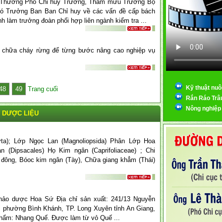
 Thường Phó Chỉ huy Trưởng, Tham mưu Trưởng Bộ
hó Trưởng Ban Ban Chỉ huy về các vấn đề cấp bách
h làm trưởng đoàn phối hợp liên ngành kiểm tra ...
t chữa cháy rừng để từng bước nâng cao nghiệp vụ
Kỹ thuật nuô
48
49
Trang cuối
Rắn Ráo Trâ
Nông nghiệp
 DƯỢC LIỆU
ta); Lớp Ngọc Lan (Magnoliopsida) Phân Lớp Hoa
 (Dipsacales) Họ Kim ngân (Caprifoliaceae) ; Chi
 đông, Bóoc kim ngân (Tày), Chữa giang khẳm (Thái)
thảo dược Hoa Sứ Địa chỉ sản xuất: 241/13 Nguyễn
 phường Bình Khánh, TP. Long Xuyên tỉnh An Giang,
phẩm: Nhang Quế. Được làm từ vỏ Quế ...