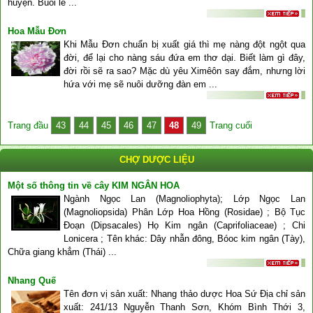
huyện. Buổi lễ ...
Hoa Mẫu Đơn
Khi Mẫu Ðơn chuẩn bị xuất giá thì mẹ nàng đột ngột qua
đời, để lại cho nàng sáu đứa em thơ dại. Biết làm gì đây,
đời rồi sẽ ra sao? Mặc dù yêu Ximêôn say đắm, nhưng lời
hứa với mẹ sẽ nuôi dưỡng đàn em ...
Trang đầu
43
44
45
46
47
48
49
Trang cuối
CHỢ DƯỢC LIỆU
Một số thông tin về cây KIM NGÂN HOA
Ngành Ngọc Lan (Magnoliophyta); Lớp Ngọc Lan
(Magnoliopsida) Phân Lớp Hoa Hồng (Rosidae) ; Bộ Tục
Đoạn (Dipsacales) Họ Kim ngân (Caprifoliaceae) ; Chi
Lonicera ; Tên khác: Dây nhẫn đông, Bóoc kim ngân (Tày),
Chữa giang khẳm (Thái) ...
Nhang Quế
Tên đơn vị sản xuất: Nhang thảo dược Hoa Sứ Địa chỉ sản
xuất: 241/13 Nguyễn Thanh Sơn, Khóm Bình Thới 3,