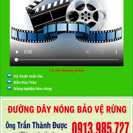
Cá sấu thương phẩm
Kỹ thuật nuôi rùa
Rắn Ráo Trâu
Nông nghiệp bền vững