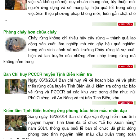
việc và không có một quy chuẩn chung nào, tùy thuộc mỗi
người ứng dụng và sẻ mang lại hiệu quả tốt trong công
việcGiới thiệu phương pháp không mới, luôn gắn chặt chẽ
...
Phòng cháy hơn chữa cháy
Cháy rừng không chỉ thiêu hủy cây rừng – thành quả lao
động sản xuất lâm nghiệp mà còn gây hậu quả nghiêm
trọng đến sinh cảnh và môi trường.Cháy rừng là sự xuất
hiện và lan truyền của những đám cháy trong rừng mà
không nằm trong ...
Ban Chỉ huy PCCCR huyện Tịnh Biên kiểm tra
Ngày 06/3/2014 Ban chỉ huy về kế hoạch bảo vệ và phát
triển rừng của huyện Tịnh Biên đã đi kiểm tra công tác bảo
vệ rừng và PCCCR tại các khu vực trọng điểm như: núi
Phú Cường, xã An Nông và thị trấn Tịnh Biên, khu ...
Kiểm lâm Tịnh Biên hưởng ứng phong trào: hiến máu nhân đạo
Sáng ngày 16/2/2014 Ban chỉ đạo vận động hiến máu tình
nguyện huyện Tịnh Biên đã tổ chức “Lễ hội Xuân hồng”
năm 2014, thông qua buổi lễ ban tổ chức đã phát động
phong trào tình nguyện hiến máu đầu xuân trong toàn