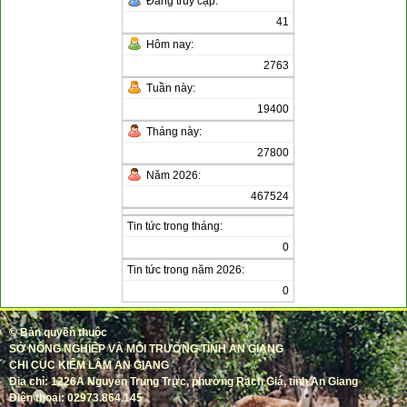
Đang truy cập:
41
Hôm nay:
2763
Tuần này:
19400
Tháng này:
27800
Năm 2026:
467524
Tin tức trong tháng:
0
Tin tức trong năm 2026:
0
©
Bản quyền thuộc
SỞ NÔNG NGHIỆP VÀ MÔI TRƯỜNG TỈNH AN GIANG
CHI CỤC KIỂM LÂM AN GIANG
Địa chỉ: 1226A Nguyễn Trung Trực, phường Rạch Giá, tỉnh An Giang
Điện thoại: 02973.864.145