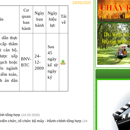
24/03/2020
Cơ
Ngày
Ngày
quan
Tải
ản
ban
hiệu
ban
về
hành
lực
hành
 dẫn thực
 cấp thâm
Sau
i cán bộ,
45
được xếp
24-
BNV-
ngày
gạch hoặc
12-
BTC
kể từ
ên ngành
2009
ngày
kiểm toán,
ký
nh án dân
ính tổng hợp
(24-03-2020)
 viên chức, tổ chức bộ máy - Hành chính tổng hợp
(24-