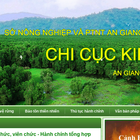
 vệ rừng
Bảo tồn thiên nhiên
Thủ tục hành chính
Văn bản pháp 
chức, viên chức - Hành chính tổng hợp