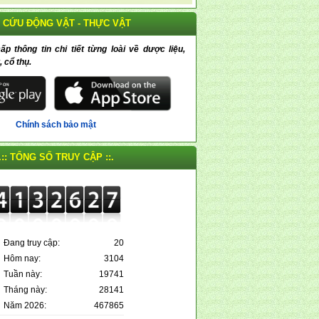
 CỨU ĐỘNG VẬT - THỰC VẬT
 thông tin chi tiết từng loài về dược liệu,
, cổ thụ.
Chính sách bảo mật
.:: TỔNG SỐ TRUY CẬP ::.
Đang truy cập:
20
Hôm nay:
3104
Tuần này:
19741
Tháng này:
28141
Năm 2026:
467865