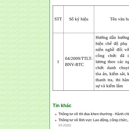
STT
Số ký hiệu
Tên văn b
Hướng dẫn hướng
hiện chế độ phụ
niên nghề đối vớ
công chức đã 
04/2009/TTLT-
1
lương theo các n
BNV-BTC
chức danh chuy
tòa án, kiểm sát, 
thanh tra, thi hà
sự và kiểm lâm
Tin khác
Thông tư về thi đua khen thưởng - Hành ch
Thông tư về lĩnh vực Lao động, công chức,
03-2020)