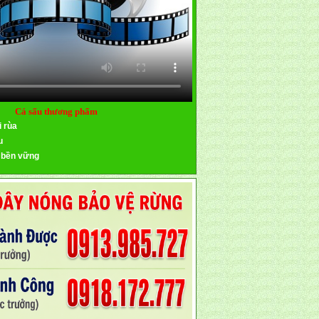
Cá sấu thương phẩm
i rùa
u
 bền vững