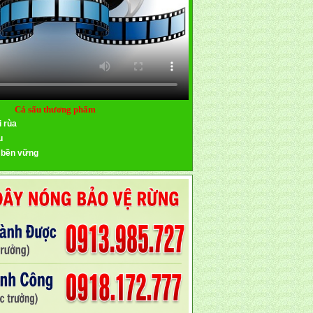
Cá sấu thương phẩm
i rùa
u
 bền vững