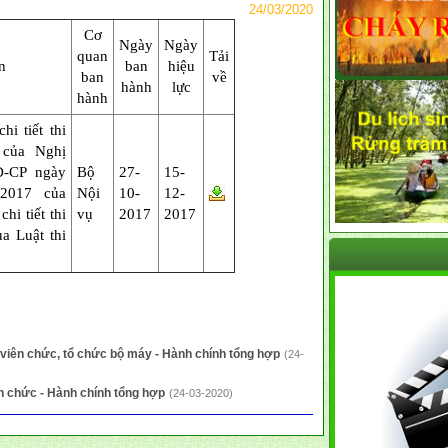
24/03/2020
Cơ
Ngày
Ngày
quan
Tải
n
ban
hiệu
ban
về
hành
lực
hành
i tiết thi
 của Nghị
Đ-CP ngày
Bộ
27-
15-
2017 của
Nội
10-
12-
hi tiết thi
vụ
2017
2017
a Luật thi
 viên chức, tổ chức bộ máy - Hành chính tổng hợp
(24-
n chức - Hành chính tổng hợp
(24-03-2020)