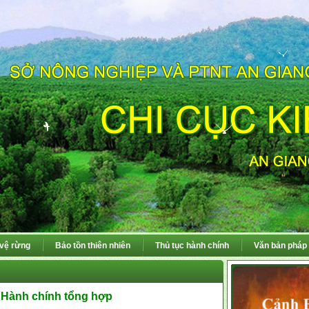
 vệ rừng
Bảo tồn thiên nhiên
Thủ tục hành chính
Văn bản pháp 
- Hành chính tổng hợp