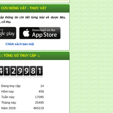
 CỨU ĐỘNG VẬT - THỰC VẬT
 thông tin chi tiết từng loài về dược liệu,
, cổ thụ.
Chính sách bảo mật
.:: TỔNG SỐ TRUY CẬP ::.
Đang truy cập:
14
Hôm nay:
458
Tuần này:
17095
Tháng này:
25495
Năm 2026:
465219