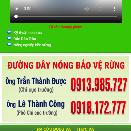
Cá sấu thương phẩm
Kỹ thuật nuôi rùa
Rắn Ráo Trâu
Nông nghiệp bền vững
TRA CỨU ĐỘNG VẬT - THỰC VẬT