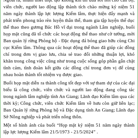
viên chức, người lao động lập thành tích chào mừng kỷ niệm 51
năm ngày thành lập lực lượng Kiểm lâm, thực hiện đẩy mạnh và
phát triển phong trào rèn luyện thân thể, tham gia tập luyện thể dục
thể thao theo gương Bác Hồ vĩ đại trong ngành Lâm nghiệp, buổi
họp mặt cũng đã tổ chức các hoạt động thể thao như cờ tướng, mời
Ban quản lý rừng Phòng hộ - Đặc dụng đá bóng giao hữu cùng Chi
cục Kiểm lâm. Thông qua các hoạt động thể thao đã giúp các đồng
chí trong đơn vị giao lưu, chia sẻ trao đổi những thuận lợi, khó
khăn trong công việc cũng như trong cuộc sống góp phần gắn chặt
tình cảm, tình đoàn kết giữa các đồng chí trong đơn vị để cùng
nhau hoàn thành tốt nhiệm vụ được giao.
Buổi họp mặt diễn ra thành công tốt đẹp với sự tham dự của các đại
biểu là công chức, viên chức và người lao động đang công tác
trong ngành lâm nghiệp tỉnh An Giang; Lãnh đạo Kiểm lâm qua các
thời kỳ; Công chức, viên chức Kiểm lâm về hưu còn giữ liên lạc;
Ban Quản lý rừng Phòng hộ và Đặc dụng tỉnh An Giang; Lãnh đạo
Sở Nông nghiệp và phát triển nông thôn.
Một số hình ảnh của buổi “Họp mặt kỷ niệm 51 năm ngày thành
lập lực lượng Kiểm lâm 21/5/1973 - 21/5/2024” .