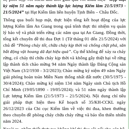
kỷ niệm 51 năm ngày thành lập lực lượng Kiểm lâm 21/5/1973 -
21/5/2024”
tại Hạt Kiểm lâm liên huyện Tịnh Biên – Châu Đốc.
Thông qua buổi họp mặt, thực hiện tổng kết hoạt động của lực
lượng Kiểm lâm An Giang trong quá trình thực thi nhiệm vụ quản
lý bảo vệ và phát triển rừng các năm qua tại An Giang. Đồng thời,
tổng kết chuyên đề thi đua Đợt 1 (Từ tháng 01 đến 21/5/2024) với
chủ đề
“Phòng cháy tốt, chữa cháy kịp thời và chống chặt phá, săn
bắt động vật hoang dã đạt hiệu quả”
. Cụ thể không để xảy ra cháy
rừng, có cháy thì chữa cháy kịp thời và không gây thiệt hại về rừng
lập thành tích chào mừng 94 năm Ngày thành lập Đảng Cộng sản
Việt Nam (3/2/1930 - 3/2/2023); Chào mừng kỷ niệm 49 năm Ngày
giải phóng hoàn toàn Miền Nam thống nhất đất nước (30/5/1975 -
30/4/2024); Chào mừng kỷ niệm 134 năm Ngày sinh Chủ tịch Hồ
Chí Minh (19/05/1890 - 19/05/2024); và 51 năm ngày thành lập
Lực lượng Kiểm lâm (21/5/1973 – 21/5/2024). Nội dung chỉ tiêu
giải pháp thực hiện theo Kế hoạch số 35/KH-CCKL ngày
26/12/2023 của Chi cục Kiểm lâm về việc thi đua, khen thưởng
theo chuyên đề phòng cháy chữa cháy rừng và bảo tồn thiên nhiên
năm 2024.
Ngoài ra, nhằm thiết thực tạo không khí thi đua sôi nổi cho cán bộ,