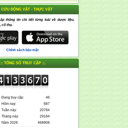
 CỨU ĐỘNG VẬT - THỰC VẬT
 thông tin chi tiết từng loài về dược liệu,
, cổ thụ.
Chính sách bảo mật
.:: TỔNG SỐ TRUY CẬP ::.
Đang truy cập:
46
Hôm nay:
687
Tuần này:
20784
Tháng này:
29184
Năm 2026:
468908