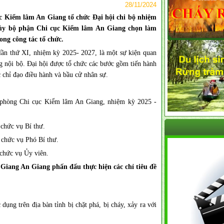
28/11/2024
c Kiểm lâm An Giang tổ chức Đại hội chi bộ nhiệm
g ủy bộ phận Chi cục Kiểm lâm An Giang chọn làm
ong công tác tổ chức.
ần thứ XI, nhiệm kỳ 2025- 2027, là một sự kiện quan
ng nội bộ. Đại hội được tổ chức các bước gồm tiến hành
c chỉ đạo điều hành và bầu cử nhân sự.
 phòng Chi cục Kiểm lâm An Giang, nhiệm kỳ 2025 -
chức vụ Bí thư.
chức vụ Phó Bí thư.
chức vụ Ủy viên.
Giang An Giang phấn đấu thực hiện các chỉ tiêu đề
dụng trên địa bàn tỉnh bị chặt phá, bị cháy, xảy ra với