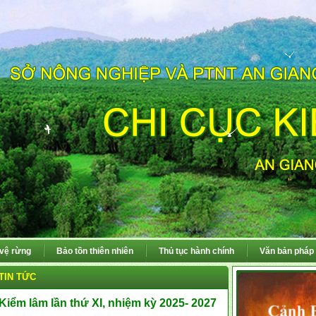
 vệ rừng
Bảo tồn thiên nhiên
Thủ tục hành chính
Văn bản pháp 
TIN TỨC
Kiểm lâm lần thứ XI, nhiệm kỳ 2025- 2027