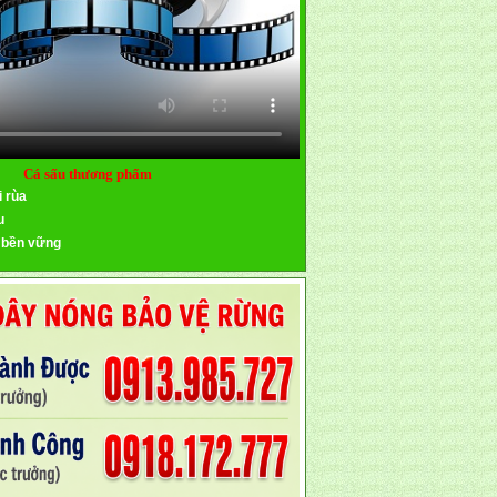
Cá sấu thương phẩm
i rùa
u
 bền vững