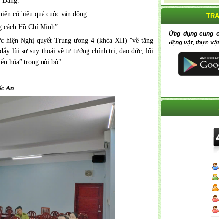
a Đảng.
hiện có hiệu quả cuộc vận động:
TRA
ng cách Hồ Chí Minh”.
Ứng dụng cung cấp
ực hiện Nghị quyết Trung ương 4 (khóa XII) “về tăng
động vật, thực vật
y lùi sự suy thoái về tư tưởng chính trị, đạo đức, lối
yển hóa” trong nội bộ"
ốc An