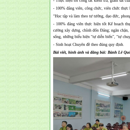
- Thực hiện tốt công tác kiểm tra, giám sát củ
- 100% đảng viên, công chức, viên chức thực 
“Học tập và làm theo tư tưởng, đạo đức, pho
- 100% đảng viên thực hiện tốt Kế hoạch th
cường xây dựng, chỉnh đốn Đảng; ngăn chặn, đẩ
sống, những biểu hiện “tự diễn biến”, “tự chu
- Sinh hoạt Chuyên đề theo đúng quy định.
Bài viết, hình ảnh và đăng bài: Bành Lê Qu