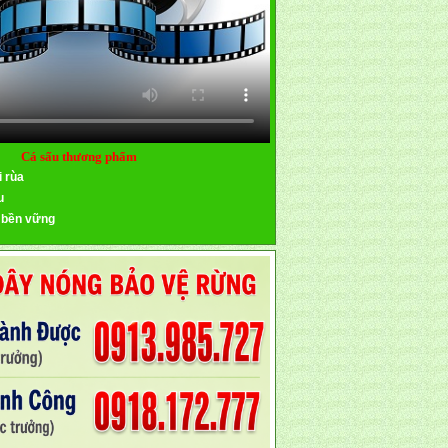
Cá sấu thương phẩm
i rùa
u
 bền vững