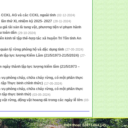
4 CCKL AG và các CCKL ngoài tỉnh
(02-12-2024)
 lần thứ XI, nhiệm kỳ 2025- 2027
(28-11-2024)
 giá tài sản là tang vật, phương tiện vi phạm hành
u toàn dân
(29-10-2024)
iển kinh tế tập thế-hợp tác xã huyện Tri Tôn tỉnh An
 quản lý rừng phòng hộ và đặc dụng tỉnh
(27-05-2024)
h lập lực lượng Kiểm Lâm (21/5/1973-21/5/2024)
(27-
 ngày thành lập lực lượng kiểm lâm (21/5/1973 –
m vụ phòng cháy, chữa cháy rừng, có một phần thực
n tập Thực binh chính thức)
(17-05-2024)
m vụ phòng cháy, chữa cháy rừng, có một phần thực
n tập thực binh thử)
(03-05-2024)
 vật rừng, động vật hoang dã trong các ngày lễ lớn
(03-
Điện thoại: 02973.864.145