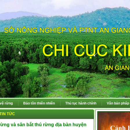
 vệ rừng
Bảo tồn thiên nhiên
Thủ tục hành chính
Văn bản pháp 
TIN TỨC
 rừng và săn bắt thú rừng địa bàn huyện