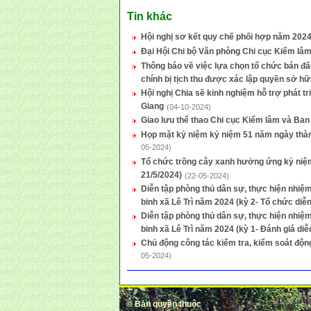
Tin khác
Hội nghị sơ kết quy chế phối hợp năm 202
Đại Hội Chi bộ Văn phòng Chi cục Kiểm lâm
Thông báo về việc lựa chọn tổ chức bán đấu
chính bị tịch thu được xác lập quyền sở hữ
Hội nghị Chia sẽ kinh nghiệm hỗ trợ phát tr
Giang
(04-10-2024)
Giao lưu thể thao Chi cục Kiểm lâm và Ban
Họp mặt kỷ niệm kỷ niệm 51 năm ngày thàn
05-2024)
Tổ chức trồng cây xanh hưởng ứng kỷ niệm
21/5/2024)
(22-05-2024)
Diễn tập phòng thủ dân sự, thực hiện nhiệ
binh xã Lê Trì năm 2024 (kỳ 2- Tổ chức diễ
Diễn tập phòng thủ dân sự, thực hiện nhiệ
binh xã Lê Trì năm 2024 (kỳ 1- Đánh giá diễ
Chủ động công tác kiểm tra, kiểm soát động
05-2024)
©
Bản quyền thuộc