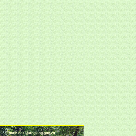
Email: cckl@angiang.gov.vn