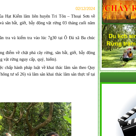
02/12/2024
a Hạt Kiểm lâm liên huyện Tri Tôn – Thoại Sơn về
và săn bắt, giết, bẫy động vật rừng 03 tháng cuối năm
n tra và kiểm tra vào lúc 7g30 tại Ô Đá xã Ba chúc
ọng điểm về chặt phá cây rừng, săn bắt, giết, bẫy động
ộng vật rừng nguy cấp, quý, hiếm).
việc chấp hành pháp luật về khai thác lâm sản theo Quy
hông tư số 26) và lâm sản khai thác lâm sản thực tế tại