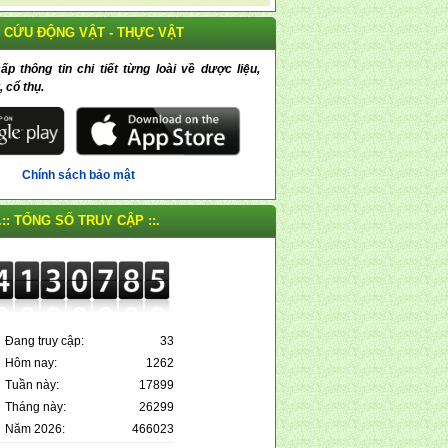
 CỨU ĐỘNG VẬT - THỰC VẬT
 thông tin chi tiết từng loài về dược liệu,
, cổ thụ.
Chính sách bảo mật
.:: TỔNG SỐ TRUY CẬP ::.
Đang truy cập:
33
Hôm nay:
1262
Tuần này:
17899
Tháng này:
26299
Năm 2026:
466023