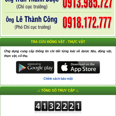
TRA CỨU ĐỘNG VẬT - THỰC VẬT
Ứng dụng cung cấp thông tin chi tiết từng loài về dược liệu, động vật,
thực vật, cổ thụ.
Chính sách bảo mật
.:: TỔNG SỐ TRUY CẬP ::.