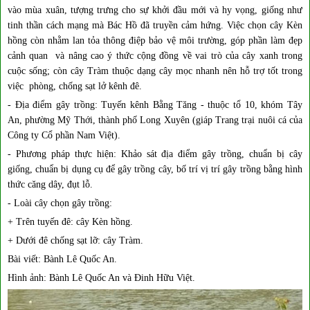
vào mùa xuân, tượng trưng cho sự khởi đầu mới và hy vọng, giống như
tinh thần cách mạng mà Bác Hồ đã truyền cảm hứng. Việc chọn cây Kèn
hồng còn nhằm lan tỏa thông điệp bảo vệ môi trường, góp phần làm đẹp
cảnh quan và nâng cao ý thức cộng đồng về vai trò của cây xanh trong
cuộc sống; còn
cây Tràm thuộc dạng cây mọc nhanh nên hỗ trợ tốt trong
việc
phòng, chống sạt lở kênh đê.
- Địa điểm gây trồng: Tuyến kênh Bằng Tăng - thuộc tổ 10, khóm Tây
An, phường Mỹ Thới, thành phố Long Xuyên (giáp Trang trại nuôi cá của
Công ty Cổ phần Nam Việt).
- Phương pháp thực hiện: Khảo sát địa điểm gây trồng, chuẩn bị cây
giống, chuẩn bị dụng cụ để gây trồng cây, bố trí vị trí gây trồng bằng hình
thức căng dây, đụt lỗ.
- Loài cây chọn gây trồng:
+ Trên tuyến đê: cây Kèn hồng.
+ Dưới đê chống sạt lỡ: cây Tràm.
Bài viết: Bành Lê Quốc An.
Hình ảnh: Bành Lê Quốc An và Đinh Hữu Việt.