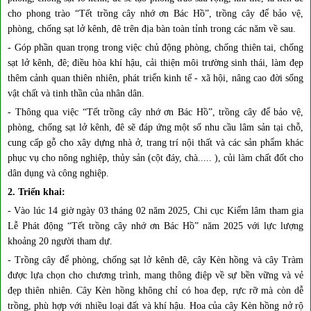
cho phong trào “Tết trồng cây nhớ ơn Bác Hồ”, trồng cây để bảo vệ,
phòng, chống sạt lở kênh, đê trên địa bàn toàn tỉnh trong các năm về sau.
- Góp phần quan trọng trong việc chủ động phòng, chống thiên tai, chống
sạt lở kênh, đê; điều hòa khí hậu, cải thiện môi trường sinh thái, làm đẹp
thêm cảnh quan thiên nhiên, phát triển kinh tế - xã hội, nâng cao đời sống
vật chất và tinh thần của nhân dân.
- Thông qua việc “Tết trồng cây nhớ ơn Bác Hồ”, trồng cây để bảo vệ,
phòng, chống sạt lở kênh, đê sẽ đáp ứng một số nhu cầu lâm sản tại chỗ,
cung cấp gỗ cho xây dựng nhà ở, trang trí nội thất và các sản phẩm khác
phục vụ cho nông nghiệp, thủy sản (cột đáy, chà..... ), củi làm chất đốt cho
dân dụng và công nghiệp.
2. Triển khai:
- Vào lúc 14 giờ ngày 03 tháng 02 năm 2025, Chi cục Kiểm lâm tham gia
Lễ Phát động “Tết trồng cây nhớ ơn Bác Hồ” năm 2025 với lực lượng
khoảng 20 người tham dự.
- Trồng cây để phòng, chống sạt lở kênh đê, cây Kèn hồng và cây Tràm
được lựa chọn cho chương trình, mang thông điệp về sự bền vững và vẻ
đẹp thiên nhiên. Cây Kèn hồng không chỉ có hoa đẹp, rực rỡ mà còn dễ
trồng, phù hợp với nhiều loại đất và khí hậu. Hoa của cây Kèn hồng nở rộ