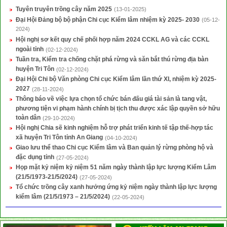
Tuyên truyên trồng cây năm 2025
(13-01-2025)
Đại Hội Đảng bộ bộ phận Chi cục Kiểm lâm nhiệm kỳ 2025- 2030
(05-12-
2024)
Hội nghị sơ kết quy chế phối hợp năm 2024 CCKL AG và các CCKL
ngoài tỉnh
(02-12-2024)
Tuần tra, Kiểm tra chống chặt phá rừng và săn bắt thú rừng địa bàn
huyện Tri Tôn
(02-12-2024)
Đại Hội Chi bộ Văn phòng Chi cục Kiểm lâm lần thứ XI, nhiệm kỳ 2025-
2027
(28-11-2024)
Thông báo về việc lựa chọn tổ chức bán đấu giá tài sản là tang vật,
phương tiện vi phạm hành chính bị tịch thu được xác lập quyền sở hữu
toàn dân
(29-10-2024)
Hội nghị Chia sẽ kinh nghiệm hỗ trợ phát triển kinh tế tập thế-hợp tác
xã huyện Tri Tôn tỉnh An Giang
(04-10-2024)
Giao lưu thể thao Chi cục Kiểm lâm và Ban quản lý rừng phòng hộ và
đặc dụng tỉnh
(27-05-2024)
Họp mặt kỷ niệm kỷ niệm 51 năm ngày thành lập lực lượng Kiểm Lâm
(21/5/1973-21/5/2024)
(27-05-2024)
Tổ chức trồng cây xanh hưởng ứng kỷ niệm ngày thành lập lực lượng
kiểm lâm (21/5/1973 – 21/5/2024)
(22-05-2024)