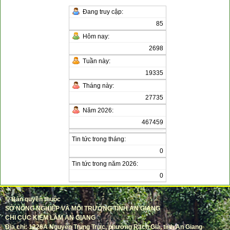
Đang truy cập:
85
Hôm nay:
2698
Tuần này:
19335
Tháng này:
27735
Năm 2026:
467459
Tin tức trong tháng:
0
Tin tức trong năm 2026:
0
©
Bản quyền thuộc
SỞ NÔNG NGHIỆP VÀ MÔI TRƯỜNG TỈNH AN GIANG
CHI CỤC KIỂM LÂM AN GIANG
Địa chỉ: 1226A Nguyễn Trung Trực, phường Rạch Giá, tỉnh An Giang