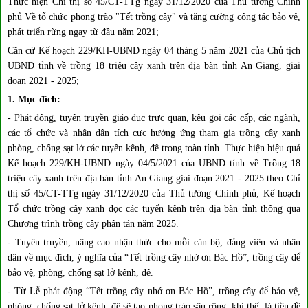
Thực hiện Chỉ thị số 45/CT-TTg ngày 31/12/2020 của Thủ tướng Chính
phủ Về tổ chức phong trào "Tết trồng cây" và tăng cường công tác bảo vệ,
phát triển rừng ngay từ đầu năm 2021;
Căn cứ Kế hoạch 229/KH-UBND ngày 04 tháng 5 năm 2021 của Chủ tịch
UBND tỉnh về trồng 18 triệu cây xanh trên địa bàn tỉnh An Giang, giai
đoạn 2021 - 2025;
1. Mục đích:
- Phát động, tuyên truyền giáo dục trực quan, kêu gọi các cấp, các ngành,
các tổ chức và nhân dân tích cực hưởng ứng tham gia trồng cây xanh
phòng, chống sạt lở các tuyến kênh, đê trong toàn tỉnh. Thực hiện hiệu quả
Kế hoạch 229/KH-UBND ngày 04/5/2021 của UBND tỉnh về Trồng 18
triệu cây xanh trên địa bàn tỉnh An Giang giai đoạn 2021 - 2025 theo Chỉ
thị số 45/CT-TTg ngày 31/12/2020 của Thủ tướng Chính phủ; Kế hoạch
Tổ chức trồng cây xanh dọc các tuyến kênh trên địa bàn tỉnh thông qua
Chương trình trồng cây phân tán năm 2025.
- Tuyên truyền, nâng cao nhận thức cho mỗi cán bộ, đảng viên và nhân
dân về mục đích, ý nghĩa của “Tết trồng cây nhớ ơn Bác Hồ”, trồng cây để
bảo vệ, phòng, chống sạt lở kênh, đê.
- Từ Lễ phát động “Tết trồng cây nhớ ơn Bác Hồ”, trồng cây để bảo vệ,
phòng, chống sạt lở kênh, đê sẽ tạo phong trào sâu rộng, khí thế, là tiền đề