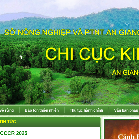
 vệ rừng
Bảo tồn thiên nhiên
Thủ tục hành chính
Văn bản pháp 
TIN TỨC
CCCR 2025