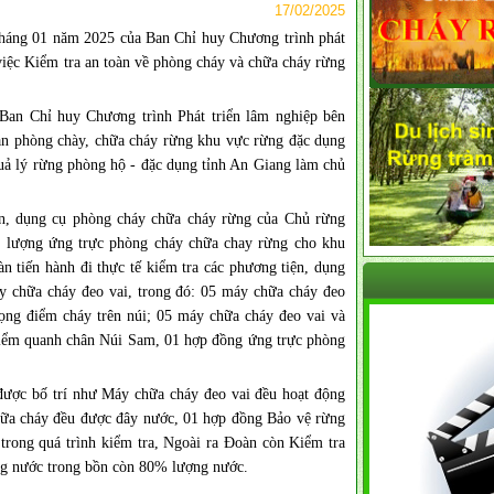
17/02/2025
háng 01 năm 2025 của Ban Chỉ huy Chương trình phát
iệc Kiểm tra an toàn về phòng cháy và chữa cháy rừng
Ban Chỉ huy Chương trình Phát triển lâm nghiệp bên
n phòng chày, chữa cháy rừng khu vực rừng đặc dụng
ả lý rừng phòng hộ - đặc dụng tỉnh An Giang làm chủ
ện, dụng cụ phòng cháy chữa cháy rừng của Chủ rừng
ực lượng ứng trực phòng cháy chữa chay rừng cho khu
 tiến hành đi thực tế kiểm tra các phương tiện, dụng
y chữa cháy đeo vai, trong đó: 05 máy chữa cháy đeo
 trọng điểm cháy trên núi; 05 máy chữa cháy đeo vai và
g điểm quanh chân Núi Sam, 01 hợp đồng ứng trực phòng
được bố trí như Máy chữa cháy đeo vai đều hoạt động
chữa cháy đều được đây nước, 01 hợp đồng Bảo vệ rừng
trong quá trình kiểm tra, Ngoài ra Đoàn còn Kiểm tra
g nước trong bồn còn 80% lượng nước.