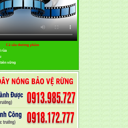
Cá sấu thương phẩm
i rùa
u
 bền vững