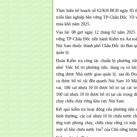
Thực hiện kế hoạch số 62/KH-BCH ngày 05 t
triển lâm nghiệp bền vững TP-Châu Đốc. Về v
mùa khô năm 2025.
Vào lúc 08 giờ ngày 12 tháng 02 năm 2025 
vững TP-Châu Đốc tiến hành Kiểm tra An toà
Núi Sam thuộc thành phố Châu Đốc do Ban qu
quản lý.
Đoàn Kiểm tra công tác chuẩn bị phương ti
như: Việc bố trí phương tiện, dụng cụ và l
rừng được Nhà nước giao quản lý, sau đó Đoàn
cụ được bố trí rải đều quanh Núi Sam 10 Má
vai, 100 cal nhựa 10 lít được bố trí tại các
100 cal nhựa 10 lít được bố trí tại các trọn
chay chữa cháy rừng khu vực Núi Sam.
Kết quả kiểm tra hoạt động của phương tiện 
bình thường, các cal nhựa 10 lít chứa nước 
ứng trực phòng cháy, chữa cháy rừng có mặt 
3
một số bồn chứa nước 1m
của Chủ rừng lượn