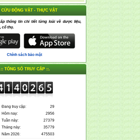
 CỨU ĐỘNG VẬT - THỰC VẬT
 thông tin chi tiết từng loài về dược liệu,
, cổ thụ.
Chính sách bảo mật
.:: TỔNG SỐ TRUY CẬP ::.
Đang truy cập:
29
Hôm nay:
2956
Tuần này:
27379
Tháng này:
35779
Năm 2026:
475503