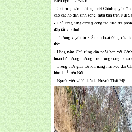
Kiến nghị của Đoàn:
- Chủ rừng cần phối hợp với Chính quyền địa
cho các hộ dân sinh sống, mua bán trên Núi Sa
- Chủ rừng tăng cường công tác tuần tra phò
dập tắt kịp thời.
- Thường xuyên tự kiểm tra hoạt động các dụ
thời.
- Hằng năm Chủ rừng cần phối hợp với Cảnh
huấn lực lượng thường trực trong công tác sử
- Trong thời gian tới khi nắng hạn kéo dài C
3
bồn 1m
trên Núi.
* Người viết và hình ành: Huỳnh Thái Mỹ.