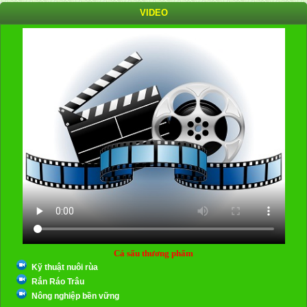
VIDEO
Cá sấu thương phẩm
Kỹ thuật nuôi rùa
Rắn Ráo Trâu
Nông nghiệp bền vững