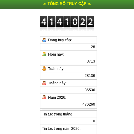
.:: TỔNG SỐ TRUY CẬP ::.
Đang truy cập:
28
Hôm nay:
3713
Tuần này:
28136
Tháng này:
36536
Năm 2026:
476260
Tin tức trong tháng:
0
Tin tức trong năm 2026: