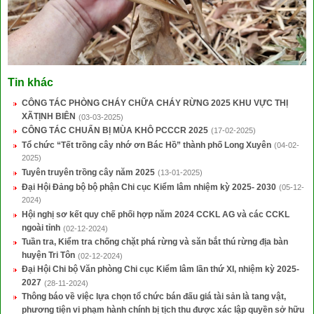
Tin khác
CÔNG TÁC PHÒNG CHÁY CHỮA CHÁY RỪNG 2025 KHU VỰC THỊ
XÃTỊNH BIÊN
(03-03-2025)
CÔNG TÁC CHUẨN BỊ MÙA KHÔ PCCCR 2025
(17-02-2025)
Tổ chức “Tết trồng cây nhớ ơn Bác Hồ” thành phố Long Xuyên
(04-02-
2025)
Tuyên truyên trồng cây năm 2025
(13-01-2025)
Đại Hội Đảng bộ bộ phận Chi cục Kiểm lâm nhiệm kỳ 2025- 2030
(05-12-
2024)
Hội nghị sơ kết quy chế phối hợp năm 2024 CCKL AG và các CCKL
ngoài tỉnh
(02-12-2024)
Tuần tra, Kiểm tra chống chặt phá rừng và săn bắt thú rừng địa bàn
huyện Tri Tôn
(02-12-2024)
Đại Hội Chi bộ Văn phòng Chi cục Kiểm lâm lần thứ XI, nhiệm kỳ 2025-
2027
(28-11-2024)
Thông báo về việc lựa chọn tổ chức bán đấu giá tài sản là tang vật,
phương tiện vi phạm hành chính bị tịch thu được xác lập quyền sở hữu