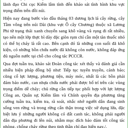
lãnh đạo Chi cục Kiểm lâm tỉnh đến khảo sát tình hình khu vực
trọng điểm trên đồi núi.
Hiện nay đang bước vào đầu tháng 03 dương lịch lá cây rừng, cây
Tầm vông trên núi Dài (khu vực Ô cây Chương) thuộc xã Lương
Phi từ trạng thái xanh chuyển sang khô vàng và rụng đi rất nhiều,
tạo nên một lớp thực bì dày đặc giòn rụm chỉ cần một tàn thuốc nhỏ
có thể bị cháy là rất cao. Bên cạnh đó là những con suối đã khô
kiện, có những bồn chứa nước đã không còn nước, không đáp ứng
đủ nguồn nước tại chỗ cho công tác PCCCR.
Qua đợt tuần tra, khảo sát Đoàn công tác xét thấy và đánh giá cần
nhiều biện pháp đồng bộ như: Tiếp tục tuyên truyền, cảnh báo;
cũng cố lực lượng, phương tiện, máy móc, nhất là các bồn phải
đảm bảo nước, can nhựa chứa nước phải được bố trí trên các vùng
trọng điểm dễ cháy; chủ rừng cần tiếp tục phối hợp với lực lượng
Công an, Quân sự, Kiểm lâm và Chính quyền địa phương tăng
cường tuần tra, kiểm tra, rà soát, nhắc nhở người dân đang sinh
sống ven rừng và trong rừng cẩn thận trong việc sử dụng lửa, đặc
biệt lưu ý những người không có đất canh tác, không phải người
dân địa phương đi lên núi, nhằm mục đích bảo đảm tốt công tác
phòng, chống cháy rừng theo tinh thần chỉ đạo hiện nay./.