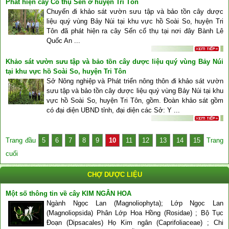
Phát hiện cây Cổ thụ Sến ở huyện Tri Tôn
Chuyến đi khảo sát vườn sưu tập và bảo tồn cây dược
liệu quý vùng Bảy Núi tại khu vực hồ Soài So, huyện Tri
Tôn đã phát hiện ra cây Sến cổ thụ tại nơi đây Bành Lê
Quốc An ...
Khảo sát vườn sưu tập và bảo tồn cây dược liệu quý vùng Bảy Núi
tại khu vực hồ Soài So, huyện Tri Tôn
Sở Nông nghiệp và Phát triển nông thôn đi khảo sát vườn
sưu tập và bảo tồn cây dược liệu quý vùng Bảy Núi tại khu
vực hồ Soài So, huyện Tri Tôn, gồm. Đoàn khảo sát gồm
có đại diện UBND tỉnh, đại diện các Sở: Y ...
Trang đầu
5
6
7
8
9
10
11
12
13
14
15
Trang
cuối
CHỢ DƯỢC LIỆU
Một số thông tin về cây KIM NGÂN HOA
Ngành Ngọc Lan (Magnoliophyta); Lớp Ngọc Lan
(Magnoliopsida) Phân Lớp Hoa Hồng (Rosidae) ; Bộ Tục
Đoạn (Dipsacales) Họ Kim ngân (Caprifoliaceae) ; Chi