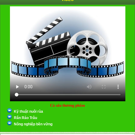
Cá sấu thương phẩm
Kỹ thuật nuôi rùa
Rắn Ráo Trâu
Nông nghiệp bền vững