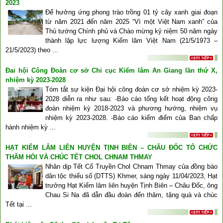
2023
Để hưởng ứng phong trào trồng 01 tỷ cây xanh giai đoạn
từ năm 2021 đến năm 2025 “Vì một Việt Nam xanh” của
Thủ tướng Chính phủ và Chào mừng kỷ niệm 50 năm ngày
thành lập lực lượng Kiểm lâm Việt Nam (21/5/1973 –
21/5/2023) theo ...
Đai hội Công Đoàn cơ sở Chi cục Kiểm lâm An Giang lần thứ X,
nhiệm kỳ 2023-2028
Tóm tắt sự kiện Đại hội công đoàn cơ sở nhiệm kỳ 2023-
2028 diễn ra như sau: -Báo cáo tổng kết hoạt động công
đoàn nhiệm kỳ 2018-2023 và phương hướng, nhiệm vụ
nhiệm kỳ 2023-2028. -Báo cáo kiểm điểm của Ban chấp
hành nhiệm kỳ ...
HẠT KIỂM LÂM LIÊN HUYỆN TỊNH BIÊN – CHÂU ĐỐC TỔ CHỨC
THĂM HỎI VÀ CHÚC TẾT CHOL CHNAM THMAY
Nhân dịp Tết Cổ Truyền Chol Chnam Thmay của đồng bào
dân tộc thiểu số (DTTS) Khmer, sáng ngày 11/04/2023, Hạt
trưởng Hạt Kiểm lâm liên huyện Tịnh Biên – Châu Đốc, ông
Chau Si Na đã dẫn đầu đoàn đến thăm, tặng quà và chúc
Tết tại ...