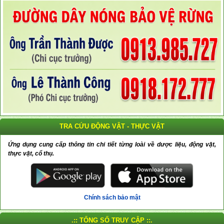
TRA CỨU ĐỘNG VẬT - THỰC VẬT
Ứng dụng cung cấp thông tin chi tiết từng loài về dược liệu, động vật,
thực vật, cổ thụ.
Chính sách bảo mật
.:: TỔNG SỐ TRUY CẬP ::.