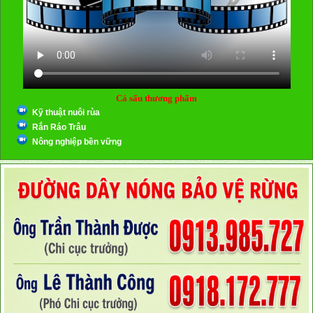
Cá sấu thương phẩm
Kỹ thuật nuôi rùa
Rắn Ráo Trâu
Nông nghiệp bền vững