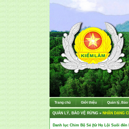
Trang chủ
Giới thiệu
Quản lý, Bảo
QUẢN LÝ, BẢO VỆ RỪNG »
NHẬN DẠNG C
Danh lục Chim Bộ Sẻ (từ Họ Lội Suối đế