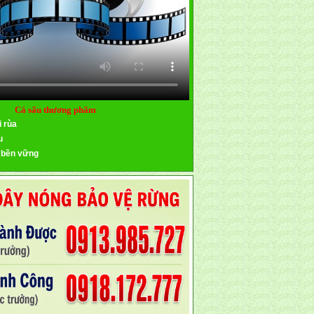
Cá sấu thương phẩm
i rùa
u
 bền vững