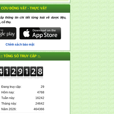
 CỨU ĐỘNG VẬT - THỰC VẬT
 thông tin chi tiết từng loài về dược liệu,
, cổ thụ.
Chính sách bảo mật
.:: TỔNG SỐ TRUY CẬP ::.
Đang truy cập:
29
Hôm nay:
4768
Tuần này:
16242
Tháng này:
24642
Năm 2026:
464366