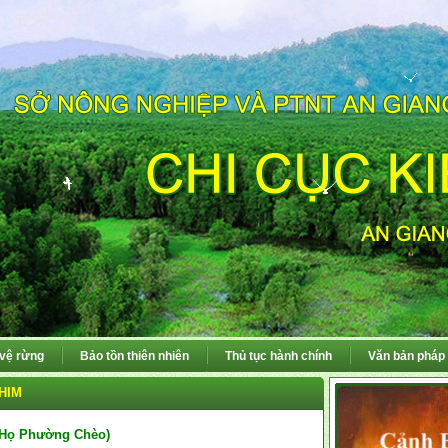
 vệ rừng
Bảo tồn thiên nhiên
Thủ tục hành chính
Văn bản pháp 
HIM
n Họ Phường Chèo)