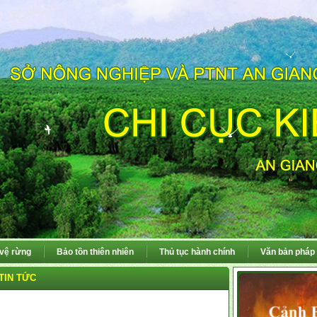
 vệ rừng
Bảo tồn thiên nhiên
Thủ tục hành chính
Văn bản pháp 
TIN TỨC