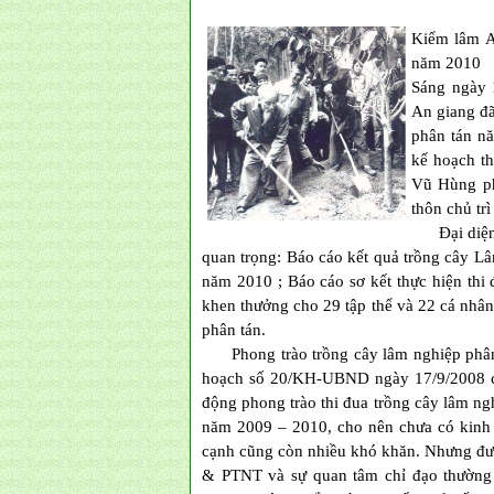
Kiểm lâm A
năm 2010
Sáng ngày 
An giang đã
phân tán n
kế hoạch t
Vũ Hùng ph
thôn chủ trì
Đại diện l
quan trọng: Báo cáo kết quả trồng cây 
năm 2010 ; Báo cáo sơ kết thực hiện th
khen thưởng cho 29 tập thể và 22 cá nhân 
phân tán.
Phong trào trồng cây lâm nghiệp phân t
hoạch số 20/KH-UBND ngày 17/9/2008 củ
động phong trào thi đua trồng cây lâm ngh
năm 2009 – 2010, cho nên chưa có kinh n
cạnh cũng còn nhiều khó khăn. Nhưng đượ
& PTNT và sự quan tâm chỉ đạo thường 