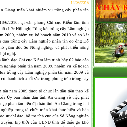
12/05/2015
n Giang triển khai nhiệm vụ trồng cây phân tán
18/6/2010, tại văn phòng Chi cục Kiểm lâm tỉnh
 tổ chức Hội nghị Tổng kết trồng cây Lâm nghiệp
ăm 2009, nhiệm vụ kế hoạch năm 2010 và sơ kết
hi đua trồng cây Lâm nghiệp phân tán do ông Đổ
ó giám đốc Sở Nông nghiệp và phát triển nông
 hội nghị.
ãnh đạo Chi cục Kiểm lâm trình bày 02 báo cáo
Lâm nghiệp phân tán năm 2009, nhiệm vụ kế hoạch
i đua trồng cây Lâm nghiệp phân tán năm 2009 và
có thành tích xuất sắc trong phong trào trồng cây
án năm 2009 được tổ chức lần đầu tiên theo kế
a Ủy ban nhân dân tỉnh An Giang về việc phát
iệp phân tán trên địa bàn tỉnh An Giang trong hai
ghiệp trong tổ chức triển khai thực hiện và bên
c sự chỉ đạo, hỗ trợ tích cực của Sở Nông nghiệp
xuyên, kịp thời của UBND tỉnh để tháo gỡ khó