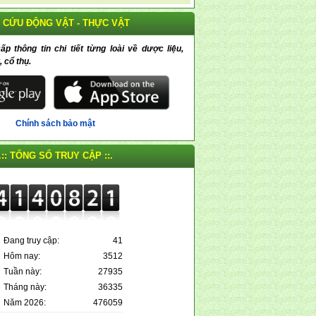
 CỨU ĐỘNG VẬT - THỰC VẬT
 thông tin chi tiết từng loài về dược liệu,
, cổ thụ.
Chính sách bảo mật
.:: TỔNG SỐ TRUY CẬP ::.
Đang truy cập:
41
Hôm nay:
3512
Tuần này:
27935
Tháng này:
36335
Năm 2026:
476059