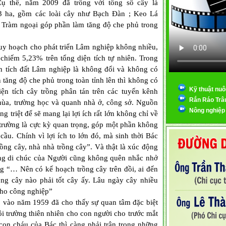
Cụ thể, năm 2009 đã trồng với tổng số cây là
3 ha, gồm các loài cây như Bạch Đàn ; Keo Lá
à Tràm ngoại góp phần làm tăng độ che phủ trong
uy hoạch cho phát triển Lâm nghiệp không nhiều,
 chiếm 5,23% trên tổng diện tích tự nhiên. Trong
iện tích đất Lâm nghiệp là không đổi và không có
tăng độ che phủ trong toàn tỉnh lên thì không có
Kỹ thuật nuô
ện tích cây trồng phân tán trên các tuyến kênh
Rắn Ráo Trâ
chùa, trường học và quanh nhà ở, công sở. Nguồn
Nông nghiệp
ng triệt để sẽ mang lại lợi ích rất lớn không chỉ về
ôi trường là cực kỳ quan trọng, góp một phần không
cầu. Chính vì lợi ích to lớn đó, mà sinh thời Bác
ồng cây, nhà nhà trồng cây”. Và thật là xúc động
trong di chúc của Người cũng không quên nhắc nhở
ừng “… Nên có kế hoạch trồng cây trên đồi, ai đến
ồng cây nào phải tốt cây ấy. Lâu ngày cây nhiều
 cho công nghiệp”
ào năm 1959 đã cho thấy sự quan tâm đặc biệt
ôi trường thiên nhiên cho con người cho trước mắt
 con cháu của Bác thì càng phải trân trọng những