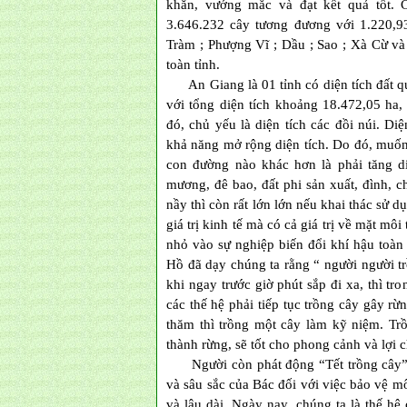
khăn, vướng mắc và đạt kết quả tốt. 
3.646.232 cây tương đương với 1.220,9
Tràm ; Phượng Vĩ ; Dầu ; Sao ; Xà Cừ v
toàn tỉnh.
An Giang là 01 tỉnh có diện tích đất q
với tổng diện tích khoảng 18.472,05 ha,
đó, chủ yếu là diện tích các đồi núi. D
khả năng mở rộng diện tích. Do đó, muốn 
con đường nào khác hơn là phải tăng di
mương, đê bao, đất phi sản xuất, đình, 
nầy thì còn rất lớn lớn nếu khai thác sử dụ
giá trị kinh tế mà có cả giá trị về mặt m
nhỏ vào sự nghiệp biến đổi khí hậu toàn 
Hồ đã dạy chúng ta rằng “ người người tr
khi ngay trước giờ phút sắp đi xa, thì 
các thế hệ phải tiếp tục trồng cây gây r
thăm thì trồng một cây làm kỹ niệm. Tr
thành rừng, sẽ tốt cho phong cảnh và lợi
Người còn phát động “Tết trồng cây” v
và sâu sắc của Bác đối với việc bảo vệ m
và lâu dài. Ngày nay, chúng ta là thế hệ