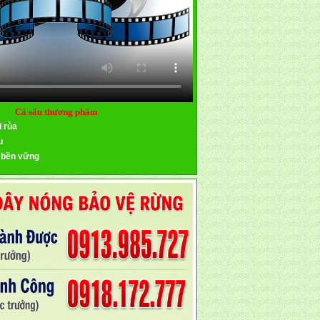
Cá sấu thương phẩm
i rùa
u
 bền vững