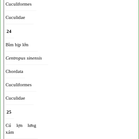
Cuculiformes
Cuculidae
24
Bìm bịp lớn
Centropus sinensis
Chordata
Cuculiformes
Cuculidae
25
Cú lợn lưng
xám