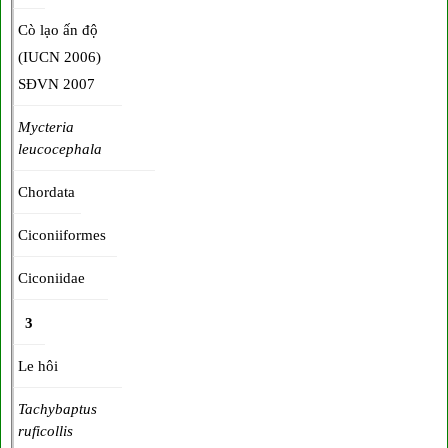
Cò lạo ấn độ
(IUCN 2006)
SĐVN 2007
Mycteria
leucocephala
Chordata
Ciconiiformes
Ciconiidae
3
Le hôi
Tachybaptus
ruficollis