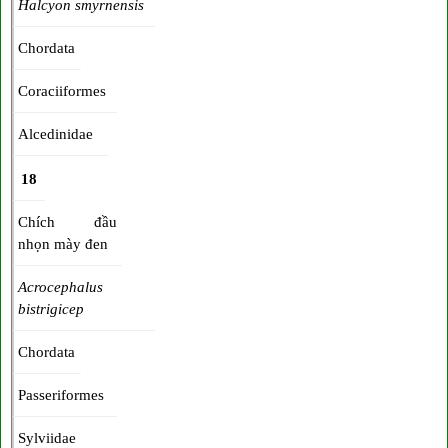
Halcyon smyrnensis
Chordata
Coraciiformes
Alcedinidae
18
Chích đầu
nhọn mày đen
Acrocephalus
bistrigicep
Chordata
Passeriformes
Sylviidae