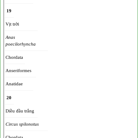
19
Vịt trời
Anas
poecilorhyncha
Chordata
Anseriformes
Anatidae
20
Diều đầu trắng
Circus spilonotus
Chordata