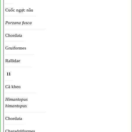
Cuốc ngực nâu
Porzana fusca
Chordata
Gruiformes
Rallidae
11
Cà kheo
Himantopus
himantopus
Chordata
Charadriiformes