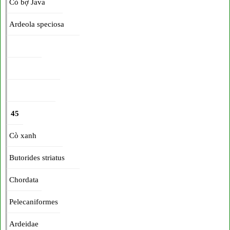
Cò bợ Java
Ardeola speciosa
45
Cò xanh
Butorides striatus
Chordata
Pelecaniformes
Ardeidae