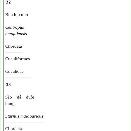
32
Bìm bịp nhỏ
Centropus
bengalensis
Chordata
Cuculiformes
Cuculidae
33
Sáo đá đuôi
hung
Sturnus malabaricus
Chordata