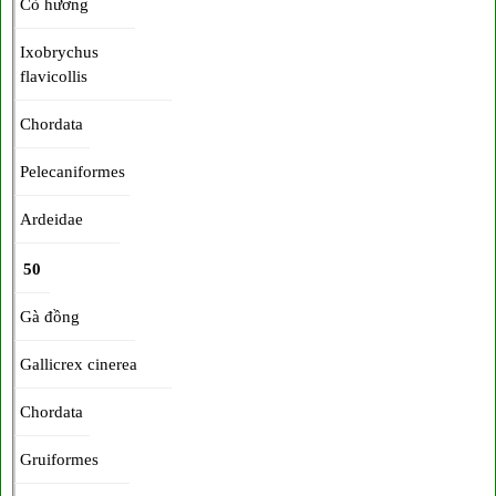
Cò hương
Ixobrychus
flavicollis
Chordata
Pelecaniformes
Ardeidae
50
Gà đồng
Gallicrex cinerea
Chordata
Gruiformes