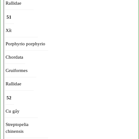
Rallidae
51
Xít
Porphyrio porphyrio
Chordata
Gruiformes
Rallidae
52
Cu gáy
Streptopelia
chinensis