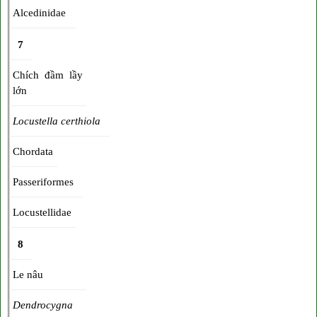
Alcedinidae
7
Chích đầm lầy
lớn
Locustella certhiola
Chordata
Passeriformes
Locustellidae
8
Le nâu
Dendrocygna