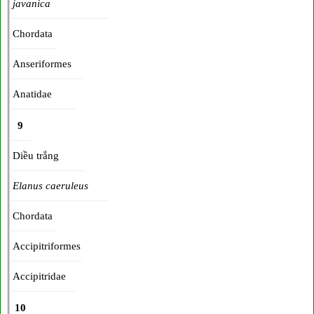
javanica
Chordata
Anseriformes
Anatidae
9
Diều trắng
Elanus caeruleus
Chordata
Accipitriformes
Accipitridae
10