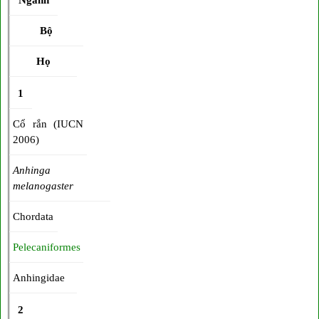
Bộ
Họ
1
Cổ rắn (IUCN
2006)
Anhinga
melanogaster
Chordata
Pelecaniformes
Anhingidae
2