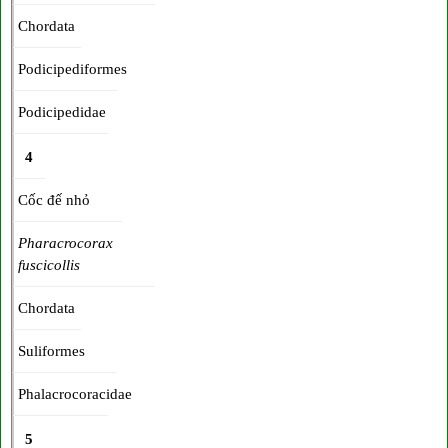
Chordata
Podicipediformes
Podicipedidae
4
Cốc đế nhỏ
Pharacrocorax
fuscicollis
Chordata
Suliformes
Phalacrocoracidae
5