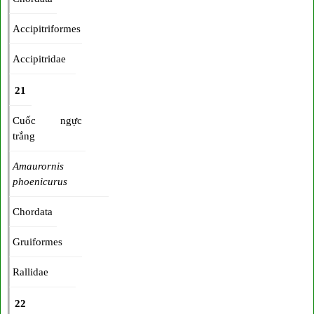
Accipitriformes
Accipitridae
21
Cuốc ngực
trắng
Amaurornis
phoenicurus
Chordata
Gruiformes
Rallidae
22