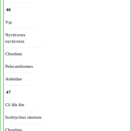
46
Vạc
Nycticorax
nycticorax
Chordata
Pelecaniformes
Ardeidae
47
Cò lửa lùn
Ixobrychus sinensis
Chordata