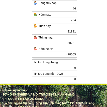
Đang truy cập:
46
Hôm nay:
1784
Tuần này:
21881
Tháng này:
30281
Năm 2026:
470005
Tin tức trong tháng:
0
Tin tức trong năm 2026:
0
©
Bản quyền thuộc
SỞ NÔNG NGHIỆP VÀ MÔI TRƯỜNG TỈNH AN GIANG
CHI CỤC KIỂM LÂM AN GIANG
Địa chỉ: 1226A Nguyễn Trung Trực, phường Rạch Giá, tỉnh An Giang