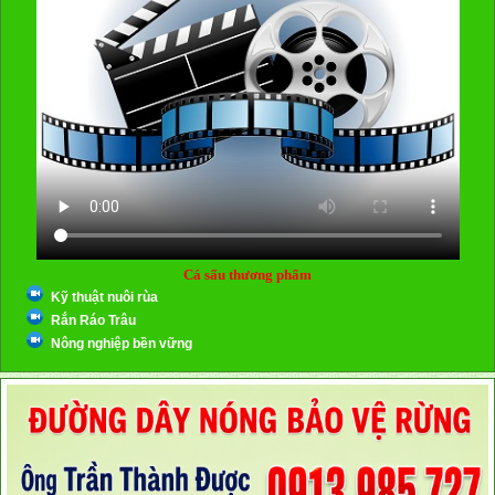
Cá sấu thương phẩm
Kỹ thuật nuôi rùa
Rắn Ráo Trâu
Nông nghiệp bền vững