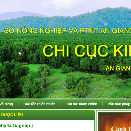
 vệ rừng
Bảo tồn thiên nhiên
Thủ tục hành chính
Văn bản pháp 
 DƯỢC LIỆU
hylla Gagnep.)