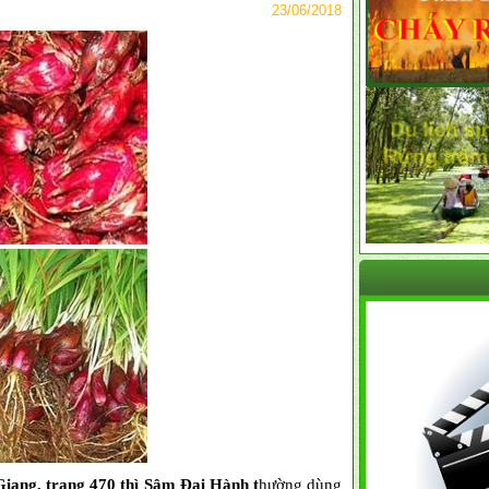
23/06/2018
Giang, trang 470 thì Sâm Đại Hành t
hường dùng