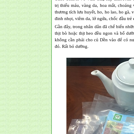
trị thiếu máu, vàng da, hoa mắt, choáng
thương tích lưu huyết, ho, ho lao, ho gà,
đinh nhọt, viêm da, lở ngứa, chốc đầu trẻ 
Gần đây, trong nhân dân đã chế biến nhữ
thịt bò hoặc thịt heo đều ngon và bổ dưỡ
không cần phải cho củ Dền vào để có n
đó. Rất bỏ dưỡng.