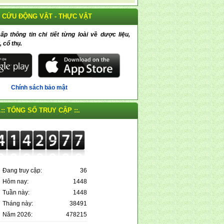
 CỨU ĐỘNG VẬT - THỰC VẬT
 thông tin chi tiết từng loài về dược liệu,
, cổ thụ.
Chính sách bảo mật
.:: TỔNG SỐ TRUY CẬP ::.
Đang truy cập:
36
Hôm nay:
1448
Tuần này:
1448
Tháng này:
38491
Năm 2026:
478215