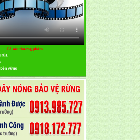
Cá sấu thương phẩm
i rùa
u
 bền vững