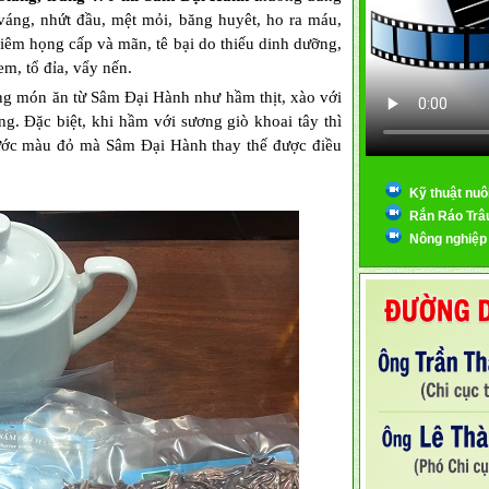
 váng, nhứt đầu, mệt mỏi, băng huyêt, ho ra máu,
 viêm họng cấp và mãn, tê bại do thiếu dinh dưỡng,
em, tổ đỉa, vẩy nến.
ng món ăn từ Sâm Đại Hành như hầm thịt, xào với
ng. Đặc biệt, khi hầm với sương giò khoai tây thì
ước màu đỏ mà Sâm Đại Hành thay thế được điều
Kỹ thuật nuô
Rắn Ráo Trâ
Nông nghiệp