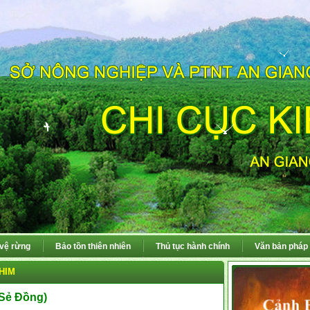
 vệ rừng
Bảo tồn thiên nhiên
Thủ tục hành chính
Văn bản pháp 
HIM
 Sẻ Đồng)