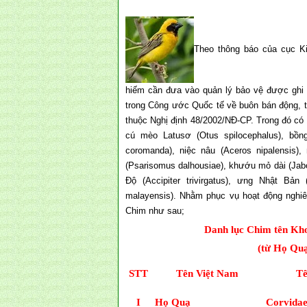
Theo thông báo của cục Ki
hiếm cần đưa vào quản lý bảo vệ được ghi 
trong Công ước Quốc tế về buôn bán động, t
thuộc Nghị định 48/2002/NĐ-CP. Trong đó có 
cú mèo Latusơ (Otus spilocephalus), bồn
coromanda), niệc nâu (Aceros nipalensis),
(Psarisomus dalhousiae), khướu mỏ dài (Jabou
Độ (Accipiter trivirgatus), ưng Nhật Bản 
malayensis). Nhằm phục vụ hoạt động nghiên
Chim như sau;
Danh lục Chim tên Kho
(từ Họ Quạ
STT
Tên Việt Nam
Tê
I
Họ Quạ
Corvida