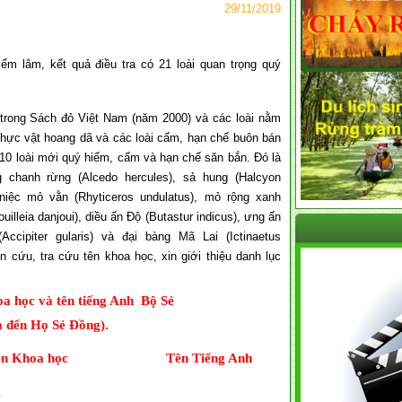
29/11/2019
ểm lâm, kết quả điều tra có 21 loài quan trọng quý
trong Sách đỏ Việt Nam (năm 2000) và các loài nằm
hực vật hoang dã và các loài cấm, hạn chế buôn bán
10 loài mới quý hiếm, cấm và hạn chế săn bắn. Đó là
g chanh rừng (Alcedo hercules), sả hung (Halcyon
 niệc mỏ vằn (Rhyticeros undulatus), mỏ rộng xanh
illeia danjoui), diều ấn Độ (Butastur indicus), ưng ấn
(Accipiter gularis) và đại bàng Mã Lai (Ictinaetus
 cứu, tra cứu tên khoa học, xin giới thiệu danh lục
a học và tên tiếng Anh Bộ Sẻ
 đến Họ Sẻ Đồng).
n Khoa học
Tên Tiếng Anh
e