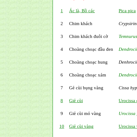
1
Ác là, Bồ các
Pica pica
2
Chim khách
Crypsirin
3
Chim khách đuôi cờ
Temnurus
4
Choàng choạc đầu đen
Dendrocit
5
Choàng choạc hung
Denhroci
6
Choàng choạc xám
Dendroci
7
Gẻ cùi bụng vàng
Cissa hy
8
Giẻ cùi
Urocissa
9
Giẻ cùi mỏ vàng
Urocissa f
10
Giẻ cùi vàng
Urocissa 