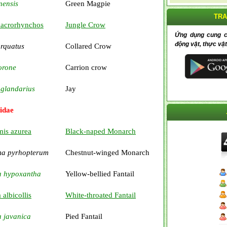
nensis
Green Magpie
TRA
acrorhynchos
Jungle Crow
Ứng dụng cung cấp
động vật, thực vật
orquatus
Collared Crow
orone
Carrion crow
 glandarius
Jay
idae
is azurea
Black-naped Monarch
ma pyrhopterum
Chestnut-winged Monarch
a hypoxantha
Yellow-bellied Fantail
 albicollis
White-throated Fantail
a javanica
Pied Fantail