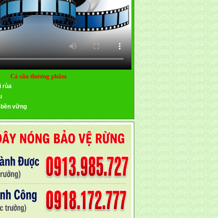
Cá sấu thương phẩm
i rùa
u
 bền vững