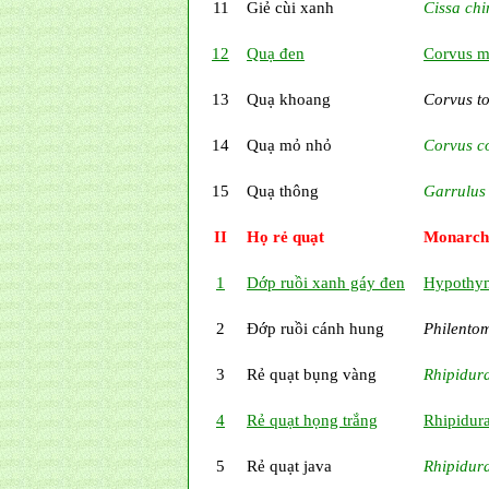
11
Giẻ cùi xanh
Cissa chi
12
Quạ đen
Corvus m
13
Quạ khoang
Corvus t
14
Quạ mỏ nhỏ
Corvus c
15
Quạ thông
Garrulus
II
Họ rẻ quạt
Monarch
1
Dớp ruồi xanh gáy đen
Hypothym
2
Đớp ruồi cánh hung
Philento
3
Rẻ quạt bụng vàng
Rhipidur
4
Rẻ quạt họng trắng
Rhipidura
5
Rẻ quạt java
Rhipidur