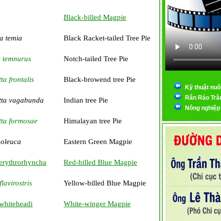
Black-billed Magpie
a temia
Black Racket-tailed Tree Pie
 temnurus
Notch-tailed Tree Pie
ta frontalis
Black-browend tree Pie
Kỹ thuật nuô
Rắn Ráo Trâ
tta vagabunda
Indian tree Pie
Nông nghiệp
tta formosae
Himalayan tree Pie
poleuca
Eastern Green Magpie
 erythrorhyncha
Red-billed Blue Magpie
lavirostris
Yellow-billed Blue Magpie
whiteheadi
White-winger Magpie