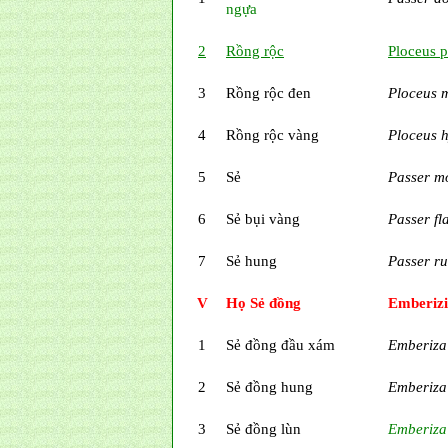
ngựa
2
Rồng rộc
Ploceus p
3
Rồng rộc đen
Ploceus 
4
Rồng rộc vàng
Ploceus 
5
Sẻ
Passer m
6
Sẻ bụi vàng
Passer fl
7
Sẻ hung
Passer ru
V
Họ Sẻ đồng
Emberiz
1
Sẻ đồng đầu xám
Emberiza
2
Sẻ đồng hung
Emberiza 
3
Sẻ đồng lùn
Emberiza 