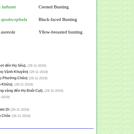
 lathami
Crested Bunting
 spodocephala
Black-faced Bunting
 aureola
Yllow-breasted bunting
ơi đến Họ Sếu).
(29-11-2019)
 họ Vành Khuyên)
(29-11-2019)
 Họ Phường Chèo)
(29-11-2019)
ọ Khứu).
(29-11-2019)
ng vàng đến Họ Đuôi Cụt).
(29-11-2019)
1-2019)
him Di
(26-11-2019)
h Chòe
(26-11-2019)