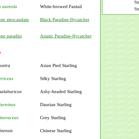
Tin
a aureola
White-browed Fantail
Ti
ne atrocaudata
Black Paradise-flycatcher
ne paradisi
Asiatic Paradise-flycatcher
e
ontra
Asian Pied Starling
ericeus
Silky Starling
malabaricus
Ashy-headed Starling
turninus
Daurian Starling
ineraceus
Grey Starling
inensis
Chinese Starling