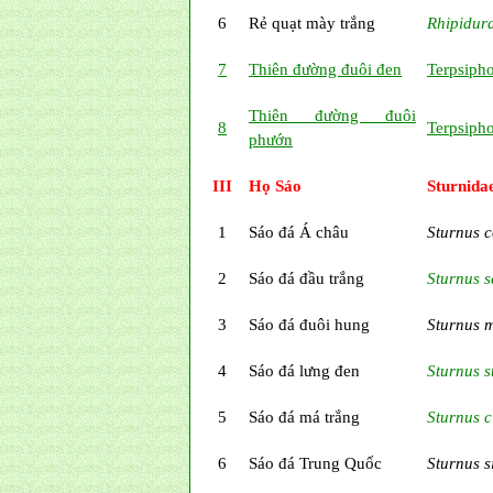
6
Rẻ quạt mày trắng
Rhipidur
7
Thiên đường đuôi đen
Terpsipho
Thiên đường đuôi
8
Terpsipho
phướn
III
Họ Sáo
Sturnida
1
Sáo đá Á châu
Sturnus c
2
Sáo đá đầu trắng
Sturnus s
3
Sáo đá đuôi hung
Sturnus 
4
Sáo đá lưng đen
Sturnus s
5
Sáo đá má trắng
Sturnus c
6
Sáo đá Trung Quốc
Sturnus s