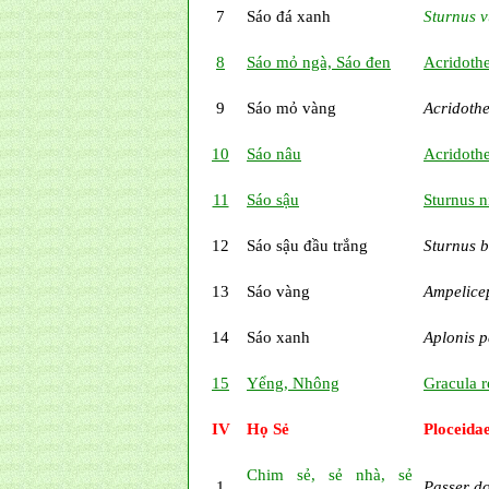
7
Sáo đá xanh
Sturnus v
8
Sáo mỏ ngà, Sáo đen
Acridother
9
Sáo mỏ vàng
Acridothe
10
Sáo nâu
Acridother
11
Sáo sậu
Sturnus ni
12
Sáo sậu đầu trắng
Sturnus 
13
Sáo vàng
Ampelice
14
Sáo xanh
Aplonis 
15
Yểng, Nhông
Gracula r
IV
Họ Sẻ
Ploceida
Chim sẻ, sẻ nhà, sẻ
1
Passer d