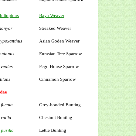
hilippinus
Baya Weaver
manyar
Streaked Weaver
hypoxanthus
Asian Goden Weaver
ontanus
Eurasian Tree Sparrow
aveolus
Pegu House Sparrow
tilans
Cinnamon Sparrow
idae
 fucata
Grey-hooded Bunting
rutila
Chestnut Bunting
pusilla
Lettle Bunting