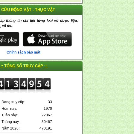
 CỨU ĐỘNG VẬT - THỰC VẬT
 thông tin chi tiết từng loài về dược liệu,
, cổ thụ.
Chính sách bảo mật
.:: TỔNG SỐ TRUY CẬP ::.
Đang truy cập:
33
Hôm nay:
1970
Tuần này:
22067
Tháng này:
30467
Năm 2026:
470191