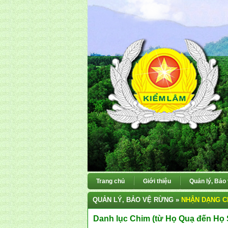
Trang chủ
Giới thiệu
Quản lý, Bảo
QUẢN LÝ, BẢO VỆ RỪNG »
NHẬN DẠNG C
Danh lục Chim (từ Họ Quạ đến Họ