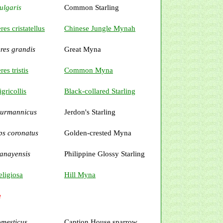
ulgaris
Common Starling
es cristatellus
Chinese Jungle Mynah
res grandis
Great Myna
es tristis
Common Myna
gricollis
Black-collared Starling
burmannicus
Jerdon's Starling
ps coronatus
Golden-crested Myna
panayensis
Philippine Glossy Starling
eligiosa
Hill Myna
e
omesticus
Caption House sparrow