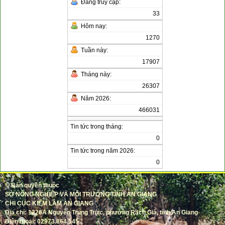
Đang truy cập:
33
Hôm nay:
1270
Tuần này:
17907
Tháng này:
26307
Năm 2026:
466031
Tin tức trong tháng:
0
Tin tức trong năm 2026:
0
©
Bản quyền thuộc
SỞ NÔNG NGHIỆP VÀ MÔI TRƯỜNG TỈNH AN GIANG
CHI CỤC KIỂM LÂM AN GIANG
Địa chỉ: 1226A Nguyễn Trung Trực, phường Rạch Giá, tỉnh An Giang
Điện thoại: 02973.864.145