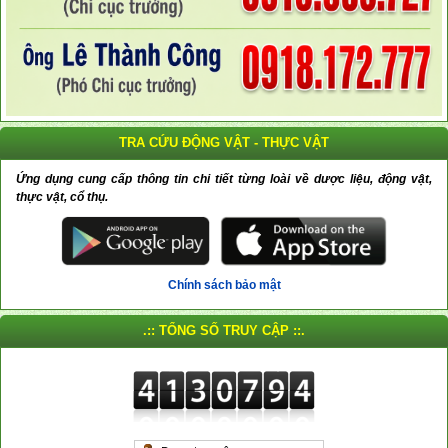
TRA CỨU ĐỘNG VẬT - THỰC VẬT
Ứng dụng cung cấp thông tin chi tiết từng loài về dược liệu, động vật,
thực vật, cổ thụ.
Chính sách bảo mật
.:: TỔNG SỐ TRUY CẬP ::.