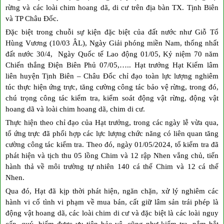
rừng và các loài chim hoang dã, di cư trên địa bàn TX. Tịnh Biên
và TP Châu Đốc.
Đặc biệt trong chuỗi sự kiện đặc biệt của đất nước như Giỗ Tổ
Hùng Vương (10/03 ÂL), Ngày Giải phóng miền Nam, thống nhất
đất nước 30/4, Ngày Quốc tế Lao động 01/05, Kỷ niệm 70 năm
Chiến thắng Điện Biên Phủ 07/05,….. Hạt trưởng Hạt Kiểm lâm
liên huyện Tịnh Biên – Châu Đốc chỉ đạo toàn lực lượng nghiêm
túc thực hiện ứng trực, tăng cường công tác bảo vệ rừng, trong đó,
chú trọng công tác kiểm tra, kiểm soát động vật rừng, động vật
hoang dã và loài chim hoang dã, chim di cư.
Thực hiện theo chỉ đạo của Hạt trưởng, trong các ngày lễ vừa qua,
tổ ứng trực đã phối hợp các lực lượng chức năng có liên quan tăng
cường công tác kiểm tra. Theo đó, ngày 01/05/2024, tổ kiểm tra đã
phát hiện và tịch thu 05 lồng Chim và 12 rập Nhen vắng chủ, tiến
hành thả về môi trường tự nhiên 140 cá thể Chim và 12 cá thể
Nhen.
Qua đó, Hạt đã kịp thời phát hiện, ngăn chặn, xử lý nghiêm các
hành vi cố tình vi phạm về mua bán, cất giữ lâm sản trái phép là
động vật hoang dã, các loài chim di cư và đặc biệt là các loài nguy
cấp, quý, hiếm được ưu tiên bảo vệ, cũng như kiểm tra, nắm bắt