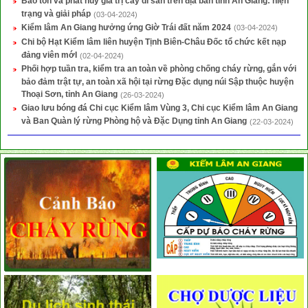
Bảo tồn và phát huy giá trị cây di sản trên địa bàn tỉnh An Giang: hiện
trạng và giải pháp
(03-04-2024)
Kiểm lâm An Giang hưởng ứng Giờ Trái đất năm 2024
(03-04-2024)
Chi bộ Hạt Kiểm lâm liên huyện Tịnh Biên-Châu Đốc tổ chức kết nạp
đảng viên mớI
(02-04-2024)
Phối hợp tuần tra, kiểm tra an toàn về phòng chống cháy rừng, gắn với
bảo đảm trật tự, an toàn xã hội tại rừng Đặc dụng núi Sập thuộc huyện
Thoại Sơn, tỉnh An Giang
(26-03-2024)
Giao lưu bóng đá Chi cục Kiểm lâm Vùng 3, Chi cục Kiểm lâm An Giang
và Ban Quàn lý rừng Phòng hộ và Đặc Dụng tỉnh An Giang
(22-03-2024)