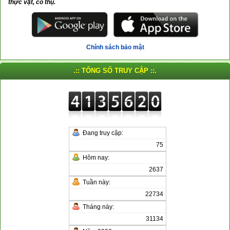
thực vật, cổ thụ.
Chính sách bảo mật
.:: TỔNG SỐ TRUY CẬP ::.
Đang truy cập:
75
Hôm nay:
2637
Tuần này:
22734
Tháng này:
31134