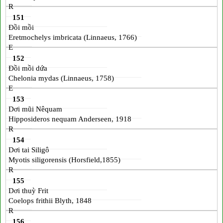
R
151
Đồi mồi
Eretmochelys imbricata (Linnaeus, 1766)
E
152
Đồi mồi dứa
Chelonia mydas (Linnaeus, 1758)
E
153
Dơi mũi Nêquam
Hipposideros nequam Anderseen, 1918
R
154
Dơi tai Siligô
Myotis siligorensis (Horsfield,1855)
R
155
Dơi thuỳ Frit
Coelops frithii Blyth, 1848
R
156