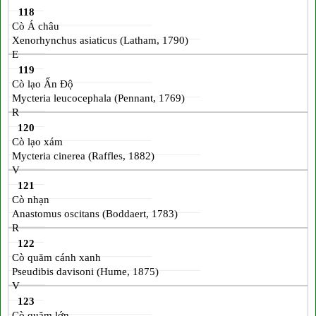
118
Cò Á châu
Xenorhynchus asiaticus (Latham, 1790)
E
119
Cò lạo Ấn Độ
Mycteria leucocephala (Pennant, 1769)
R
120
Cò lạo xám
Mycteria cinerea (Raffles, 1882)
V
121
Cò nhạn
Anastomus oscitans (Boddaert, 1783)
R
122
Cò quăm cánh xanh
Pseudibis davisoni (Hume, 1875)
V
123
Cò quăm lớn