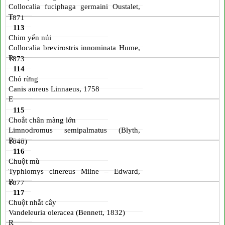
Collocalia fuciphaga germaini Oustalet,
T
1871
113
Chim yến núi
Collocalia brevirostris innominata Hume,
R
1873
114
Chó rừng
Canis aureus Linnaeus, 1758
E
115
Choắt chân màng lớn
Limnodromus semipalmatus (Blyth,
R
1848)
116
Chuột mù
Typhlomys cinereus Milne – Edward,
R
1877
117
Chuột nhắt cây
Vandeleuria oleracea (Bennett, 1832)
R