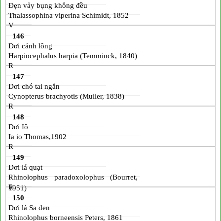
Đẹn vảy bụng không đều
Thalassophina viperina Schimidt, 1852
V
146
Dơi cánh lông
Harpiocephalus harpia (Temminck, 1840)
R
147
Dơi chó tai ngắn
Cynopterus brachyotis (Muller, 1838)
R
148
Dơi Iô
Ia io Thomas,1902
R
149
Dơi lá quạt
Rhinolophus paradoxolophus (Bourret,
R
1951)
150
Dơi lá Sa đen
Rhinolophus borneensis Peters, 1861