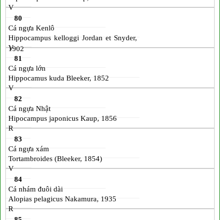
V
80
Cá ngựa Kenlô
Hippocampus kelloggi Jordan et Snyder,
V
1902
81
Cá ngựa lớn
Hippocamus kuda Bleeker, 1852
V
82
Cá ngựa Nhật
Hipocampus japonicus Kaup, 1856
R
83
Cá ngựa xám
Tortambroides (Bleeker, 1854)
V
84
Cá nhám đuôi dài
Alopias pelagicus Nakamura, 1935
R
85