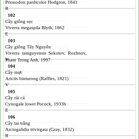
Prionodon pardicolor Hodgron, 1841
R
102
Cầy giông sọc
Viverra megaspila Blyth, 1862
E
103
Cầy giông Tây Nguyên
Viverra tainguyensis Sokotov, Rozhnov,
V
Pham Trong Anh, 1997
104
Cầy mực
Arictis binturong (Raffles, 1821)
V
105
Cầy rái cá
Cynogale lowei Pocock, 1933b
E
106
Cầy tai trắng
Arctogalidia trivirgata (Gray, 1832)
R