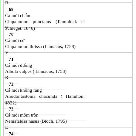
R
69
Cá mòi chấm
Clupanodon punctatus (Temminck et
V
Schleget, 1846)
70
Cá mòi cờ
Clupanodon thrissa (Linnaeus, 1758)
V
71
Cá mòi đường
Albula vulpes ( Linnaeus, 1758)
R
72
Cá mòi không răng
Anodontostoma chacunda ( Hamilton,
E
1822)
73
Cá mòi mõm tròn
Nematalosa nasus (Bloch, 1795)
E
74