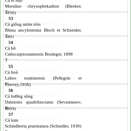
Cá ét mọi
Morulius chrysophekadion (Bleeker,
T
1850)
53
Cá giống mõm tròn
Rhina ancylostoma Bloch et Schneider,
T
1801
54
Cá hô
Catlocarpiosiamensis Bouleger, 1898
T
55
Cá hoả
Labeo tonkinensis (Pellegrin et
V
Chevey,1936)
56
Cá hường sông
Datnioies quadrifasciatus (Sevastianov,
R
1809)
57
Cá kim
Schindlerria praematura (Schindler, 1930)