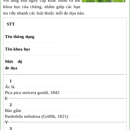
với từng loài nguy cấp khác nhau và tên
khoa học của chúng, nhằm giúp các bạn
tra cứu nhanh các loài thuộc mối đe dọa nào.
STT
Tên thông dụng
Tên khoa học
Mức độ
đe dọa
1
Ác là
Pica pica sericera gould, 1845
E
2
Báo gấm
Pardofelis nebulosa (Griffth, 1821)
V
3