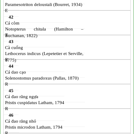
Paramesotriton deloustali (Bourret, 1934)
E
42
Cá còm
Notopterus chitala (Hamilton –
T
Buchanan, 1822)
43
Cà cuống
Lethocerus indicus (Lepetetier et Serville,
R
1775)
44
Cá dao cạo
Solenostomus paradoxus (Pallas, 1870)
R
45
Cá đao răng ngựa
Pristis cuspidatus Latham, 1794
R
46
Cá đao răng nhỏ
Pristis microdon Latham, 1794
R