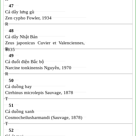
47
Cá dây lưng gù
Zen cypho Fowler, 1934
R
48
Cá dây Nhật Bản
Zeus japonicus Cuvier et Valenciennes,
R
1835
49
Cá đuối điện Bắc bộ
Narcine tonkinensis Nguyên, 1970
R
50
Cá duồng bay
Cirrhinus microlepis Sauvage, 1878
T
51
Cá duồng xanh
Cosmocheilusharmandi (Sauvage, 1878)
T
52