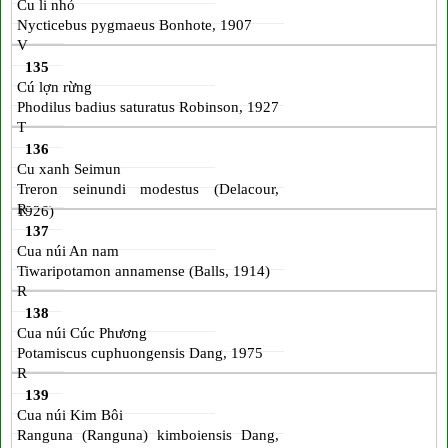
Cu li nhỏ
Nycticebus pygmaeus Bonhote, 1907
V
135
Cú lợn rừng
Phodilus badius saturatus Robinson, 1927
T
136
Cu xanh Seimun
Treron seinundi modestus (Delacour,
R
1926)
137
Cua núi An nam
Tiwaripotamon annamense (Balls, 1914)
R
138
Cua núi Cúc Phương
Potamiscus cuphuongensis Dang, 1975
R
139
Cua núi Kim Bôi
Ranguna (Ranguna) kimboiensis Dang,