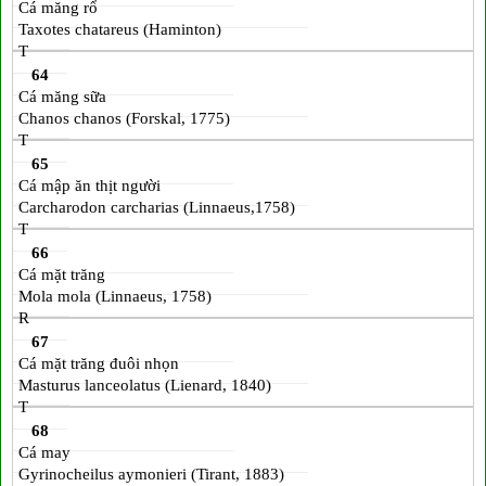
Cá măng rổ
Taxotes chatareus (Haminton)
T
64
Cá măng sữa
Chanos chanos (Forskal, 1775)
T
65
Cá mập ăn thịt người
Carcharodon carcharias (Linnaeus,1758)
T
66
Cá mặt trăng
Mola mola (Linnaeus, 1758)
R
67
Cá mặt trăng đuôi nhọn
Masturus lanceolatus (Lienard, 1840)
T
68
Cá may
Gyrinocheilus aymonieri (Tirant, 1883)