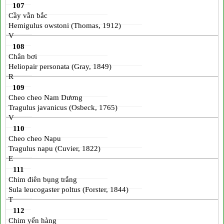
107
Cầy vằn bắc
Hemigulus owstoni (Thomas, 1912)
V
108
Chân bơi
Heliopair personata (Gray, 1849)
R
109
Cheo cheo Nam Dương
Tragulus javanicus (Osbeck, 1765)
V
110
Cheo cheo Napu
Tragulus napu (Cuvier, 1822)
E
111
Chim điên bụng trắng
Sula leucogaster poltus (Forster, 1844)
T
112
Chim yến hàng