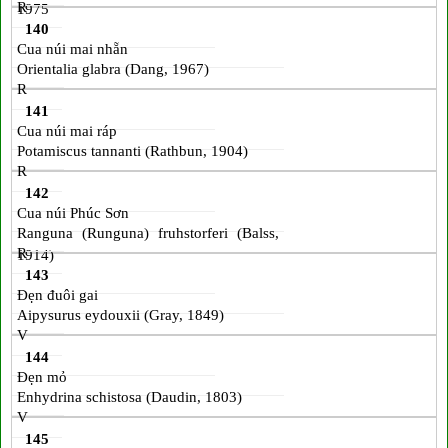
R
1975
140
Cua núi mai nhẵn
Orientalia glabra (Dang, 1967)
R
141
Cua núi mai ráp
Potamiscus tannanti (Rathbun, 1904)
R
142
Cua núi Phúc Sơn
Ranguna (Runguna) fruhstorferi (Balss,
R
1914)
143
Đẹn đuôi gai
Aipysurus eydouxii (Gray, 1849)
V
144
Đẹn mỏ
Enhydrina schistosa (Daudin, 1803)
V
145