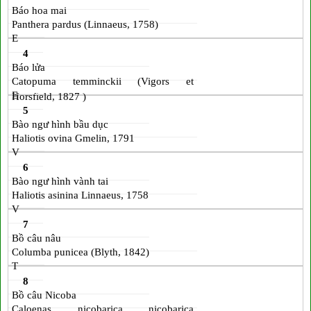
Báo hoa mai
Panthera pardus (Linnaeus, 1758)
E
4
Báo lửa
Catopuma temminckii (Vigors et
E
Horsfield, 1827 )
5
Bào ngư hình bầu dục
Haliotis ovina Gmelin, 1791
V
6
Bào ngư hình vành tai
Haliotis asinina Linnaeus, 1758
V
7
Bồ câu nâu
Columba punicea (Blyth, 1842)
T
8
Bồ câu Nicoba
Caloenas nicobarica nicobarica