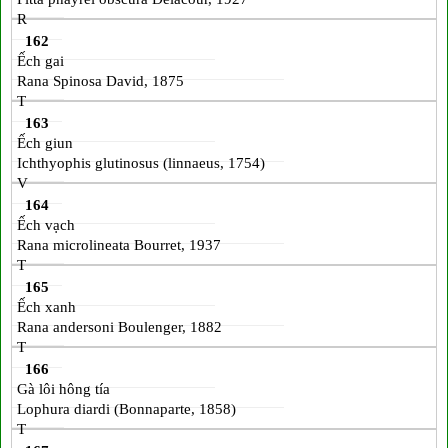
R
162
Ếch gai
Rana Spinosa David, 1875
T
163
Ếch giun
Ichthyophis glutinosus (linnaeus, 1754)
V
164
Ếch vạch
Rana microlineata Bourret, 1937
T
165
Ếch xanh
Rana andersoni Boulenger, 1882
T
166
Gà lôi hông tía
Lophura diardi (Bonnaparte, 1858)
T