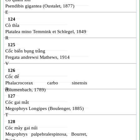
Psendibis gigantea (Oustalet, 1877)
E
124
Cò thìa
Platalea mino Temmink et Schlegel, 1849
R
125
Cốc biển bụng trắng
Fregata andrewsi Mathews, 1914
V
126
Cốc đế
Phalacrocorax carbo sinensis
R
(Blumenbach, 1789)
127
Cóc gai mắt
Megophrys Longipes (Boulenger, 1885)
T
128
Cóc mày gai núi
Megophrys palpebralespinosa, Bourret,