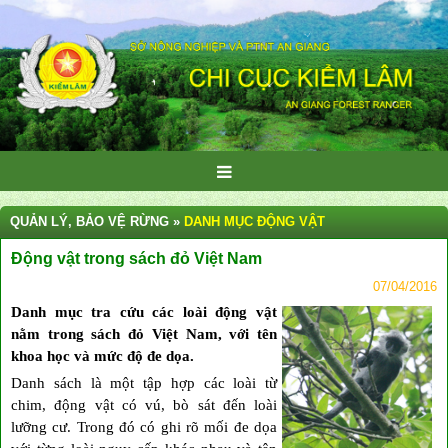
QUẢN LÝ, BẢO VỆ RỪNG »
DANH MỤC ĐỘNG VẬT
Động vật trong sách đỏ Việt Nam
07/04/2016
Danh mục tra cứu các loài động vật
nằm trong sách đỏ Việt Nam, với tên
khoa học và mức độ đe dọa.
Danh sách là một tập hợp các loài từ
chim, động vật có vú, bò sát đến loài
lưỡng cư. Trong đó có ghi rõ mối đe dọa