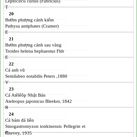
Leptocircu curius (Fabricius)
T
20
Bướm phượng cánh kiếm
Pathysa antiphates (Cramer)
E
21
Bướm phượng cánh sau vàng
Troides helena hephaestus Fldr
E
22
Cá anh vũ
Semilabeo notabilis Peters ,1880
V
23
Cá Atêlêôp Nhật Bản
Ateleopus japonicus Bleeker, 1842
R
24
Cá bám đá liền
Sinogastromyzon tonkinensis Pellegrin et
R
Chevey, 1935