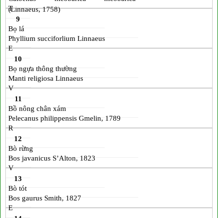
T
(Linnaeus, 1758)
9
Bọ lá
Phyllium succiforlium Linnaeus
E
10
Bọ ngựa thông thường
Manti religiosa Linnaeus
V
11
Bồ nông chân xám
Pelecanus philippensis Gmelin, 1789
R
12
Bò rừng
Bos javanicus S’Alton, 1823
V
13
Bò tót
Bos gaurus Smith, 1827
E