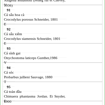
Altigena lemassoni (Pelleg rin et Chevey,
V
1936)
91
Cá sấu hoa cà
Crocodylus porosus Schneider, 1801
E
92
Cá sấu xiêm
Crocodylus siamensis Schneider, 1801
E
93
Cá sỉnh gai
Onychostoma laticeps Gunther,1986
V
94
Cá sóc
Probarbus jullieni Sauvage, 1880
T
95
Cá toàn đầu
Chimaera phantasma Jordan. Et Snyder,
E
1900