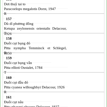
Dơi thuỳ tai to
Paracoelops megalotis Dorst, 1947
R
157
Dù dì phương đông
Ketupa zeylonensis orientalis Delacour,
T
1926
158
Đuôi cụt bụng đỏ
Pitta nympha Temminck et Schlegel,
R
1850
159
Đuôi cụt bụng vằn
Pitta ellioti Oustalet, 1784
T
160
Đuôi cụt đầu đỏ
Pitta cyanea willoughbyi Delacour, 1926
R
161
Đuôi cụt nâu
Pitta phayrei obscura Delacour, 1927