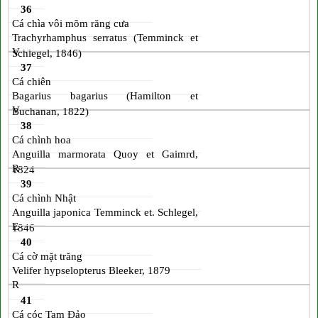
36
Cá chìa vôi mõm răng cưa
Trachyrhamphus serratus (Temminck et
V
Schlegel, 1846)
37
Cá chiên
Bagarius bagarius (Hamilton et
V
Buchanan, 1822)
38
Cá chình hoa
Anguilla marmorata Quoy et Gaimrd,
R
1824
39
Cá chình Nhật
Anguilla japonica Temminck et. Schlegel,
E
1846
40
Cá cờ mặt trăng
Velifer hypselopterus Bleeker, 1879
R
41
Cá cóc Tam Đảo