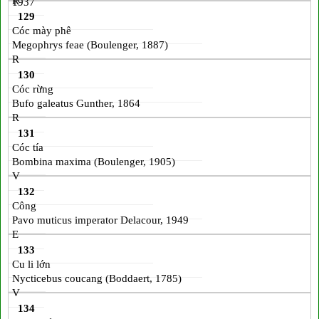
R
1937
129
Cóc mày phê
Megophrys feae (Boulenger, 1887)
R
130
Cóc rừng
Bufo galeatus Gunther, 1864
R
131
Cóc tía
Bombina maxima (Boulenger, 1905)
V
132
Công
Pavo muticus imperator Delacour, 1949
E
133
Cu li lớn
Nycticebus coucang (Boddaert, 1785)
V
134