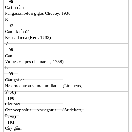
96
Cá tra dầu
Pangasianodon gigas Chevey, 1930
R
97
Cánh kiến đỏ
Kerria lacca (Kerr, 1782)
V
98
Cáo
Vulpes vulpes (Linnaeus, 1758)
E
99
Cầu gai đá
Heterocentrotus mammillatus (Linnaeus,
V
1758)
100
Cầy bay
Cynocephalus variegatus (Audebert,
R
1799)
101
Cầy gấm