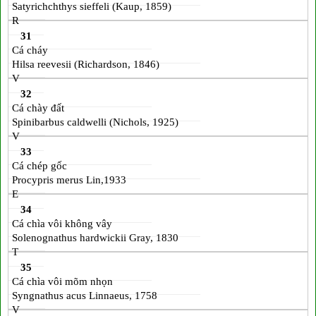
Satyrichchthys sieffeli (Kaup, 1859)
R
31
Cá cháy
Hilsa reevesii (Richardson, 1846)
V
32
Cá chày đất
Spinibarbus caldwelli (Nichols, 1925)
V
33
Cá chép gốc
Procypris merus Lin,1933
E
34
Cá chìa vôi không vây
Solenognathus hardwickii Gray, 1830
T
35
Cá chìa vôi mõm nhọn
Syngnathus acus Linnaeus, 1758
V