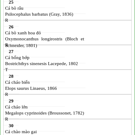
25
Cá bò râu
Psilocephalus barbatus (Gray, 1836)
R
26
Cá bò xanh hoa đỏ
Oxymonocanthus longirostris (Bloch et
R
Schneider, 1801)
27
Cá bống bớp
Bostrichthys sinenesis Lacepede, 1802
T
28
Cá cháo biển
Elops saurus Linaeus, 1866
R
29
Cá cháo lớn
Megalops cyprinoides (Broussonet, 1782)
R
30
Cá chào mào gai