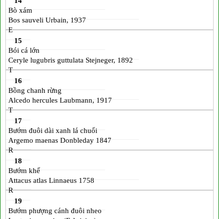
14
Bò xám
Bos sauveli Urbain, 1937
E
15
Bói cá lớn
Ceryle lugubris guttulata Stejneger, 1892
T
16
Bồng chanh rừng
Alcedo hercules Laubmann, 1917
T
17
Bướm đuôi dài xanh lá chuối
Argemo maenas Donbleday 1847
R
18
Bướm khế
Attacus atlas Linnaeus 1758
R
19
Bướm phượng cánh đuôi nheo