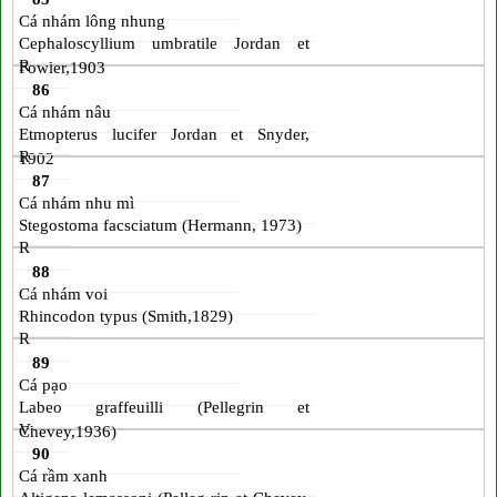
Cá nhám lông nhung
Cephaloscyllium umbratile Jordan et
R
Fowler,1903
86
Cá nhám nâu
Etmopterus lucifer Jordan et Snyder,
R
1902
87
Cá nhám nhu mì
Stegostoma facsciatum (Hermann, 1973)
R
88
Cá nhám voi
Rhincodon typus (Smith,1829)
R
89
Cá pạo
Labeo graffeuilli (Pellegrin et
V
Chevey,1936)
90
Cá rầm xanh