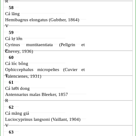
R
58
Cá lăng
Hemibagrus elongatus (Gubther, 1864)
V
59
Cá lợ lớn
Cyrinus muntitaentiata (Pellgrin et
E
Chevey, 1936)
60
Cá lóc bông
Ophiccephalus micropeltes (Cuvier et
T
Valencienes, 1931)
61
Cá lưỡi dong
Antennarius malas Bleeker, 1857
R
62
Cá măng giả
Luciocyprinus langsoni (Vaillant, 1904)
V
63