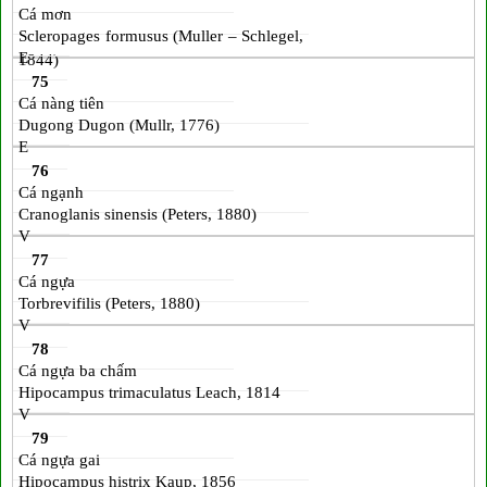
Cá mơn
Scleropages formusus (Muller – Schlegel,
E
1844)
75
Cá nàng tiên
Dugong Dugon (Mullr, 1776)
E
76
Cá ngạnh
Cranoglanis sinensis (Peters, 1880)
V
77
Cá ngựa
Torbrevifilis (Peters, 1880)
V
78
Cá ngựa ba chấm
Hipocampus trimaculatus Leach, 1814
V
79
Cá ngựa gai
Hipocampus histrix Kaup, 1856