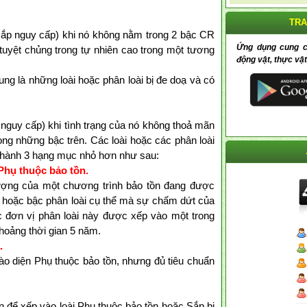
TRA
 (Sắp nguy cấp) khi nó không nằm trong 2 bậc CR
Ứng dụng cung cấp
uyệt chủng trong tự nhiên cao trong một tương
động vật, thực vật
ng là những loài hoặc phân loài bị đe doạ và có
ít nguy cấp) khi tình trạng của nó không thoả mãn
ong những bậc trên. Các loài hoặc các phân loài
 thành 3 hạng mục nhỏ hơn như sau:
ụ thuộc bảo tồn.
tượng của một chương trình bảo tồn đang được
 hoặc bậc phân loài cụ thể mà sự chấm dứt của
c đơn vị phân loài này được xếp vào một trong
hoảng thời gian 5 năm.
.
o diện Phụ thuộc bảo tồn, nhưng đủ tiêu chuẩn
n để xếp vào loài Phụ thuộc bảo tồn hoặc Sắp bị