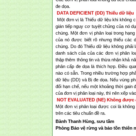
đe dọa.
DATA DEFICIENT (DD) Thiếu dữ liệu
Một đơn vị là Thiếu dữ liệu khi không c
gián tiếp nguy cơ tuyệt chủng của nó d
chúng. Một đơn vị phân loại trong hạn
của nó được biết rõ nhưng thiếu các 
chúng. Do đó Thiếu dữ liệu không phải 
danh sách của của các đơn vị phân loạ
thập thêm thông tin và thừa nhận khả nă
phân cấp đe dọa là thích hợp. Điều qua
nào có sẵn. Trong nhiều trường hợp phải
dữ liệu (DD) và Bị đe dọa. Nếu vùng ph
đối hạn chế, nếu một khoảng thời gain đ
của đơn vị phân loại này, thì nên xếp vào
NOT EVALUATED (NE) Không được đ
Một đơn vị phân loại được coi là khôn
trên các tiêu chuẩn đề ra.
Bành Thanh Hùng, sưu tầm
Phòng Bảo vệ rừng và bảo tồn thiên 