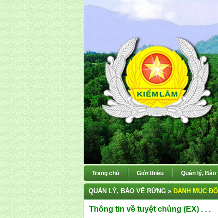
Trang chủ
Giới thiệu
Quản lý, Bảo
QUẢN LÝ, BẢO VỆ RỪNG »
DANH MỤC ĐỘ
Thông tin về tuyệt chủng (EX) . . .