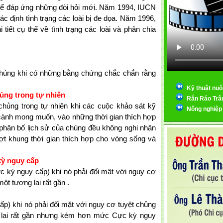
i để đáp ứng những đòi hỏi mới. Năm 1994, IUCN
c định tình trạng các loài bị đe dọa. Năm 1996,
ết cụ thể về tình trạng các loài và phân chia
t chủng khi có những bằng chứng chắc chắn rằng
Kỹ thuật nuô
ủng trong tự nhiên
Rắn Ráo Trâ
t chủng trong tự nhiên khi các cuộc khảo sát kỹ
Nông nghiệp
 cành mong muốn, vào những thời gian thích hợp
phân bố lịch sử của chúng đều không nghi nhận
t khung thời gian thích hợp cho vòng sống và
ỳ nguy cấp
ực kỳ nguy cấp) khi nó phải đối mật với nguy cơ
một tương lai rất gần .
cấp) khi nó phải đối mặt với nguy cơ tuyệt chủng
ng lai rất gần nhưng kém hơn mức Cực kỳ nguy