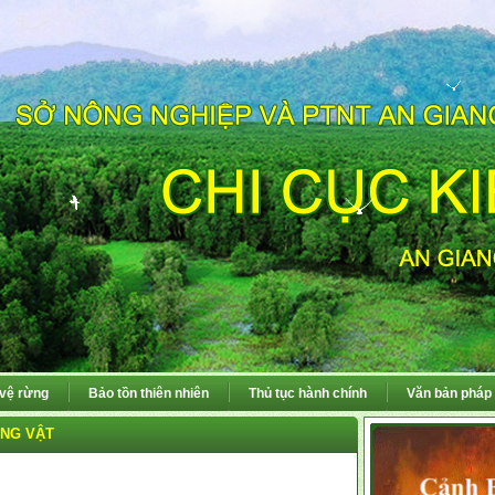
 vệ rừng
Bảo tồn thiên nhiên
Thủ tục hành chính
Văn bản pháp 
NG VẬT