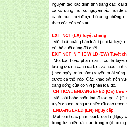
nguyên tắc xác định tình trạng các loà
đã sử dụng một số nguyên tắc mới để xá
danh mục mới được bổ xung những chi ti
theo các cấp độ sau:
EXITINCT (EX) Tuyệt chủng
Một loài hoặc phân loài bị coi là tuyệ
cá thể cuối cùng đã chết
EXITINCT IN THE WILD (EW) Tuyệt ch
Một loài hoặc phân loài bị coi là tuyệ
lưỡng ở sinh cảnh đã biết và hoặc sinh
(theo ngày, mùa năm) xuyên suốt vùng 
được cá thể nào. Các khảo sát nên vượ
dạng sống của đơn vị phân loại đó.
CRITICAL ENDANGERED (CE) Cực k
Một loài hoặc phân loài được gọi là (C
tuyệt chủng trong tự nhiên rất cao trong 
ENDANGERED (EN) Nguy cấp
Một loài hoặc phân loài bị coi là (Nguy 
trong tự nhiên rất cao trong một tươ