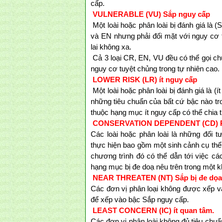
cấp.
VULNERABLE (VU) Sắp nguy cấp
Một loài hoặc phân loài bị đánh giá là
và EN nhưng phải đối mặt với nguy cơ t
lai không xa.
Cả 3 loại CR, EN, VU đều có thể gọi chu
nguy cơ tuyệt chủng trong tự nhiên cao.
LOWER RISK (LR) ít nguy cấp
Một loài hoặc phân loài bị đánh giá là (
những tiêu chuẩn của bất cứ bậc nào tr
thuộc hạng mục ít nguy cấp có thể chia
CONSERVATION DEPENDENT (CD) Ph
Các loài hoặc phân loài là những đối 
thực hiện bao gồm một sinh cảnh cụ thể
chương trình đó có thể dẫn tới việc cá
hạng mục bị đe doạ nêu trên trong một k
NEAR THREATEN (NT) Sắp bị đe dọa
Các đơn vị phân loại không được xếp và
để xếp vào bậc Sắp nguy cấp.
LEAST CONCERN (IC) ít quan tâm.
Các đơn vị phân loài không đủ tiêu chuẩ