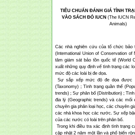
TIÊU CHUẨN ĐÁNH GIÁ TÌNH TR
VÀO SÁCH ĐỎ IUCN
(The IUCN Red
Animals)
Các nhà nghiên cứu của tổ chức bảo tồ
(Intemational Union of Conservation of
tâm giám sát bảo tồn quốc tế (World 
xuất những quy định vế tình trạng các l
mức độ các loài bị đe dọa.
Sự sắp xếp mức độ đe dọa được că
(Taxonomy) ; Tình trạng quần thể (Popu
trends) ; Sự phân bố (Distribution) ; Tình
địa lý (Geographic trends) và các mối
chuyên gia phân loại học, các chuyên gi
các nhà khoa học các nước. Sự xếp bậc 
của các nước có loài trên phân bố.
Trong khi điều tra xác định tình trạng c
cập nhật 2 năm một lần và phổ biến rộn