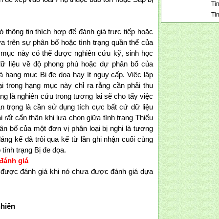
Tin
Ti
ó thông tin thích hợp để đánh giá trực tiếp hoặc
ựa trên sự phân bố hoặc tình trạng quần thể của
g mục này có thể được nghiên cứu kỹ, sinh học
dữ liệu về độ phong phú hoặc dự phân bố của
là hạng mục Bị đe dọa hay ít nguy cấp. Việc lập
i trong hạng mục này chỉ ra rằng cần phải thu
ng là nghiên cứu trong tương lai sẽ cho tấy việc
n trọng là cần sử dụng tích cực bất cứ dữ liệu
 rất cẩn thận khi lựa chọn giữa tình trạng Thiếu
ân bố của một đơn vị phân loại bị nghi là tương
áng kể đã trôi qua kể từ lần ghi nhận cuối cùng
 tính trạng Bị đe dọa.
ánh giá
g được đánh giá khi nó chưa được đánh giá dựa
nhiên