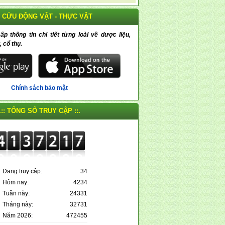
 CỨU ĐỘNG VẬT - THỰC VẬT
 thông tin chi tiết từng loài về dược liệu,
, cổ thụ.
Chính sách bảo mật
.:: TỔNG SỐ TRUY CẬP ::.
Đang truy cập:
34
Hôm nay:
4234
Tuần này:
24331
Tháng này:
32731
Năm 2026:
472455