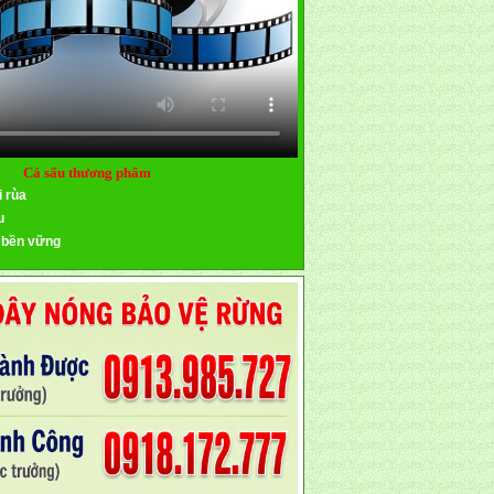
Cá sấu thương phẩm
i rùa
u
 bền vững