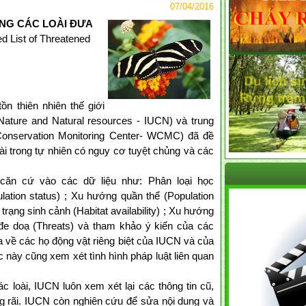
07/04/2016
ẠNG CÁC LOÀI ĐƯA
 List of Threatened
n thiên nhiên thế giới
 Nature and Natural resources - IUCN) và trung
Conservation Monitoring Center- WCMC) đã đề
oài trong tự nhiên có nguy cơ tuyệt chủng và các
n cứ vào các dữ liệu như: Phân loại học
lation status) ; Xu hướng quần thể (Population
 trạng sinh cảnh (Habitat availability) ; Xu hướng
 đe doạ (Threats) và tham khảo ý kiến của các
a về các họ động vật riêng biệt của IUCN và của
này cũng xem xét tình hình pháp luật liên quan
ác loài, IUCN luôn xem xét lại các thông tin cũ,
g rãi. IUCN còn nghiên cứu để sửa nội dung và