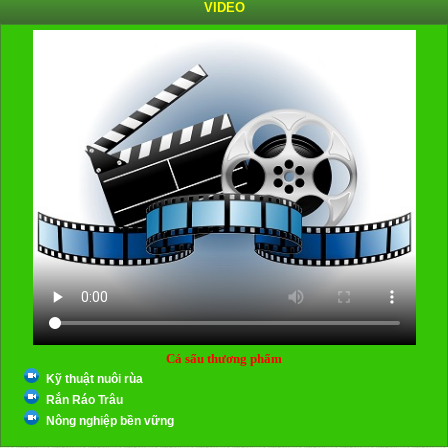
VIDEO
Cá sấu thương phẩm
Kỹ thuật nuôi rùa
Rắn Ráo Trâu
Nông nghiệp bền vững