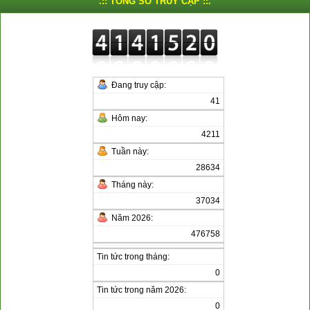
.:: TỔNG SỐ TRUY CẬP ::.
Đang truy cập:
41
Hôm nay:
4211
Tuần này:
28634
Tháng này:
37034
Năm 2026:
476758
Tin tức trong tháng:
0
Tin tức trong năm 2026:
0