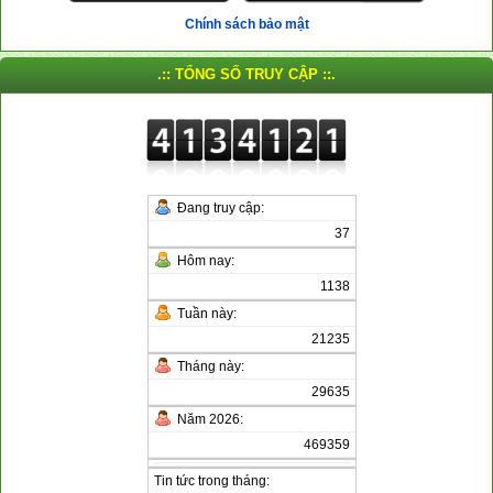
Chính sách bảo mật
.:: TỔNG SỐ TRUY CẬP ::.
Đang truy cập:
37
Hôm nay:
1138
Tuần này:
21235
Tháng này:
29635
Năm 2026:
469359
Tin tức trong tháng: