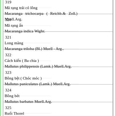
319
Mã rạng trái có lông
Macaranga trichocarpa ( Reichb.& Zoll.)
Muell.Arg.
320
Mã rạng ấn
Macaranga indica Wighr.
321
Long màng
Macaranga triloba (Bl.) Muell - Arg..
322
Cách kiến ( Ba chia )
Mallutus philippensis (Lamk.) Muell.Arg.
323
Bông bệt ( Chóc móc )
Mallutus paniculatus (Lamk.) Muell.Arg.
324
Bông bét
Mallutus barbatus Muell.Arg.
325
Ruối Thorel