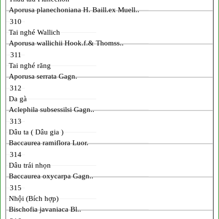
Aporusa planechoniana H. Baill.ex Muell..
310
Tai nghé Wallich
Aporusa wallichii Hook.f.& Thomss..
311
Tai nghé răng
Aporusa serrata Gagn.
312
Da gà
Aclephila subsessilsi Gagn..
313
Dâu ta ( Dâu gia )
Baccaurea ramiflora Luor.
314
Dâu trái nhọn
Baccaurea oxycarpa Gagn..
315
Nhội (Bích hợp)
Bischofia javaniaca Bl..