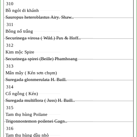
310
Bồ ngót di khánh
Sauropus heteroblastus Airy. Shaw..
311
Bông nổ trắng
Securinega virosa ( Wild.) Pax & Hoff..
312
Kim mộc Spire
Securinega spirei (Beille) Phamhoang
313
Mân mây ( Kén sơn chụm)
Suregada glonmerulata H. Baill.
314
Cổ ngỗng ( Kén)
Suregada multiflora ( Juss) H. Baill..
315
Tam thụ hùng Poilane
Trigonnostemon poilenei Gagn..
316
Tam thụ hùng đầu nhò