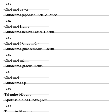
303
Chòi mòi Ja va
Antidesma japonica Sieb. & Zucc.
304
Chòi mòi Henry
Antidesma henryi Pax & Hoffin..
305
Chòi mòi ( Chua mòi)
Antidesma ghaesembilla Gaertn..
306
Chòi mòi mãnh
Antidesma gracile Hemsl..
307
Chòi mòi
Antidesma Sp.
308
Tai nghé biệt chu
Aporusa dioica (Roxb.) Mull..
309
Thầu tấu Planechon