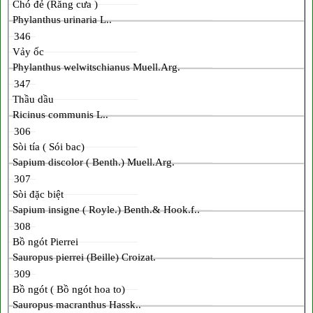
Chó đẻ (Răng cưa )
Phylanthus urinaria L..
346
Vảy ốc
Phylanthus welwitschianus Muell.Arg.
347
Thầu dầu
Ricinus communis L..
306
Sòi tía ( Sói bac)
Sapium discolor ( Benth.) Muell.Arg.
307
Sòi đặc biệt
Sapium insigne ( Royle.) Benth.& Hook.f..
308
Bồ ngót Pierrei
Sauropus pierrei (Beille) Croizat.
309
Bồ ngót ( Bồ ngót hoa to)
Sauropus macranthus Hassk..