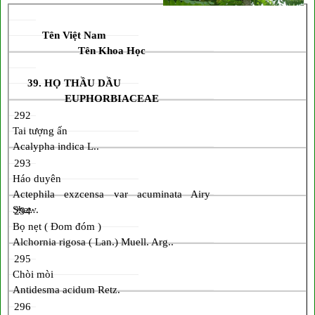
Tên Việt Nam
Tên Khoa Học
39. HỌ THẦU DẦU
EUPHORBIACEAE
292
Tai tượng ấn
Acalypha indica L..
293
Háo duyên
Actephila exzcensa var acuminata Airy
Shaw.
294
Bọ nẹt ( Đom đóm )
Alchornia rigosa ( Lan.) Muell. Arg..
295
Chòi mòi
Antidesma acidum Retz.
296