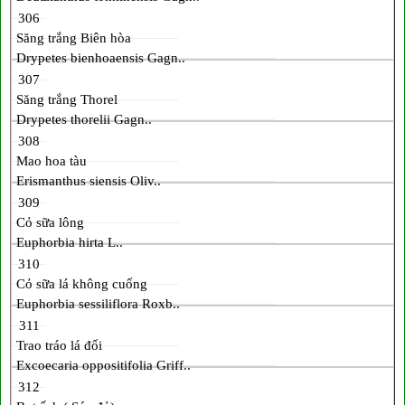
306
Săng trắng Biên hòa
Drypetes bienhoaensis Gagn..
307
Săng trắng Thorel
Drypetes thorelii Gagn..
308
Mao hoa tàu
Erismanthus siensis Oliv..
309
Cỏ sữa lông
Euphorbia hirta L..
310
Cỏ sữa lá không cuống
Euphorbia sessiliflora Roxb..
311
Trao tráo lá đối
Excoecaria oppositifolia Griff..
312