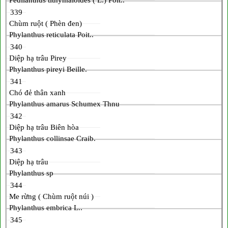
339
Chùm ruột ( Phèn đen)
Phylanthus reticulata Poit..
340
Diệp hạ trâu Pirey
Phylanthus pireyi Beille.
341
Chó đẻ thân xanh
Phylanthus amarus Schumex Thnu
342
Diệp hạ trâu Biên hòa
Phylanthus collinsae Craib.
343
Diệp hạ trâu
Phylanthus sp
344
Me rừng ( Chùm ruột núi )
Phylanthus embrica L..
345