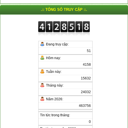
.:: TỔNG SỐ TRUY CẬP ::.
Đang truy cập:
51
Hôm nay:
4158
Tuần này:
15632
Tháng này:
24032
Năm 2026:
463756
Tin tức trong tháng:
0