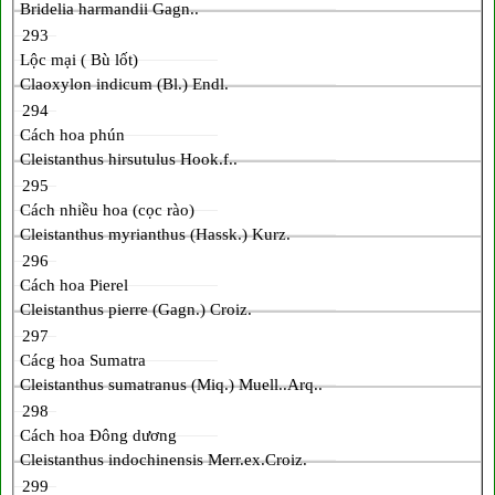
Bridelia harmandii Gagn..
293
Lộc mại ( Bù lốt)
Claoxylon indicum (Bl.) Endl.
294
Cách hoa phún
Cleistanthus hirsutulus Hook.f..
295
Cách nhiều hoa (cọc rào)
Cleistanthus myrianthus (Hassk.) Kurz.
296
Cách hoa Pierel
Cleistanthus pierre (Gagn.) Croiz.
297
Cácg hoa Sumatra
Cleistanthus sumatranus (Miq.) Muell..Arq..
298
Cách hoa Đông dương
Cleistanthus indochinensis Merr.ex.Croiz.
299