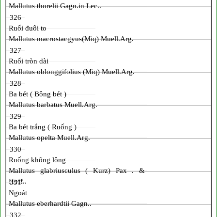
Mallutus thorelii Gagn.in Lec..
326
Ruối đuôi to
Mallutus macrostacgyus(Miq) Muell.Arg.
327
Ruối tròn dài
Mallutus oblonggifolius (Miq) Muell.Arg.
328
Ba bét ( Bông bét )
Mallutus barbatus Muell.Arg.
329
Ba bét trắng ( Ruống )
Mallutus opelta Muell.Arg.
330
Ruống không lông
Mallutus glabriusculus ( Kurz) Pax . &
Hoff..
331
Ngoát
Mallutus eberhardtii Gagn..
332