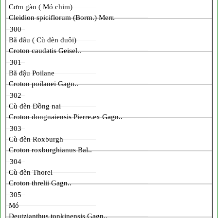
Cơm gào ( Mỏ chim)
Cleidion spiciflorum (Borm.) Merr.
300
Bã đâu ( Cù đèn đuôi)
Croton caudatis Geisel..
301
Bã đậu Poilane
Croton poilanei Gagn..
302
Cù đèn Đồng nai
Croton dongnaiensis Pierre.ex Gagn..
303
Cù đèn Roxburgh
Croton roxburghianus Bal..
304
Cù đèn Thorel
Croton threlii Gagn..
305
Mó
Deutzianthus tonkinensis Gagn..