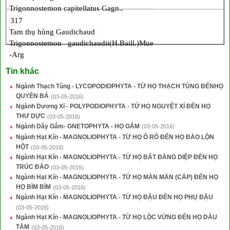
Trigonnostemon capitellatus Gagn..
317
Tam thụ hùng Gaudichaud
Trigonnostemon gaudichaudii(H.Baill.)Mue
-Arg
Tin khác
Ngành Thạch Tùng - LYCOPODIOPHYTA - TỪ HỌ THẠCH TÙNG ĐẾNHỌ
QUYỀN BÁ
(03-05-2016)
Ngành Dương Xỉ - POLYPODIOPHYTA - TỪ HỌ NGUYỆT XỈ ĐẾN HỌ
THƯ DỰC
(03-05-2016)
Ngành Dây Gắm- GNETOPHYTA - HỌ GẮM
(03-05-2016)
Ngành Hạt Kín - MAGNOLIOPHYTA - TỪ HỌ Ô RÔ ĐẾN HỌ ĐÀO LỘN
HỘT
(03-05-2016)
Ngành Hạt Kín - MAGNOLIOPHYTA - TỪ HỌ BẤT ĐẲNG DIỆP ĐẾN HỌ
TRÚC ĐÀO
(03-05-2016)
Ngành Hạt Kín - MAGNOLIOPHYTA - TỬ HỌ MÀN MÀN (CÁP) ĐẾN HỌ
HỌ BÌM BÌM
(03-05-2016)
Ngành Hạt Kín - MAGNOLIOPHYTA - TỪ HỌ ĐẬU ĐẾN HỌ PHỤ ĐẬU
(03-05-2016)
Ngành Hạt Kín - MAGNOLIOPHYTA - TỪ HỌ LỘC VỪNG ĐẾN HỌ DÂU
TẰM
(03-05-2016)