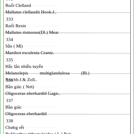
Ruối Clelland
Mallutus clellandii Hook.f..
333
Ruối Resin
Mallutus risinosus(Dl.) Mear
334
Sắn ( Mì)
Manihot esculenta Crantz.
335
Hắc lân nhiều tuyến
Melanolepis multiglandulosa (Bl.)
Reichb.f.& Zoll..
336
Bần giác ( Nơi)
Oligoceras eberhardtil Gagn..
337
Bần giác
Oligoceras eberhardtil
338
Chưng rết
Pedilanthus tithymaloides ( L.) Poit..