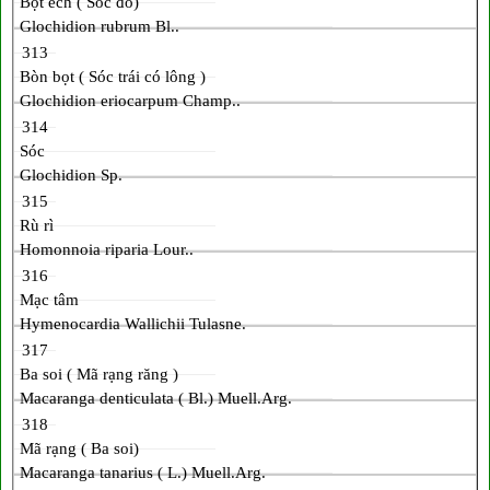
Bọt ếch ( Sóc đỏ)
Glochidion rubrum Bl..
313
Bòn bọt ( Sóc trái có lông )
Glochidion eriocarpum Champ..
314
Sóc
Glochidion Sp.
315
Rù rì
Homonnoia riparia Lour..
316
Mạc tâm
Hymenocardia Wallichii Tulasne.
317
Ba soi ( Mã rạng răng )
Macaranga denticulata ( Bl.) Muell.Arg.
318
Mã rạng ( Ba soi)
Macaranga tanarius ( L.) Muell.Arg.