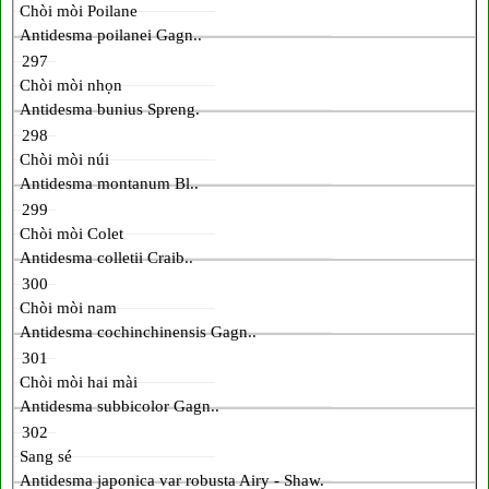
Chòi mòi Poilane
Antidesma poilanei Gagn..
297
Chòi mòi nhọn
Antidesma bunius Spreng.
298
Chòi mòi núi
Antidesma montanum Bl..
299
Chòi mòi Colet
Antidesma colletii Craib..
300
Chòi mòi nam
Antidesma cochinchinensis Gagn..
301
Chòi mòi hai mài
Antidesma subbicolor Gagn..
302
Sang sé
Antidesma japonica var robusta Airy - Shaw.