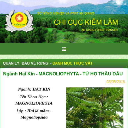
QUẢN LÝ, BẢO VỆ RỪNG »
DANH MỤC THỰC VẬT
Ngành Hạt Kín - MAGNOLIOPHYTA - TỪ HỌ THẦU DẦU
03/05/2016
Ngành
:
HẠT KÍN
Tên Khoa Học
:
MAGNOLIOPHYTA
Lớp
:
Hai lá mầm -
Magnoliopsida