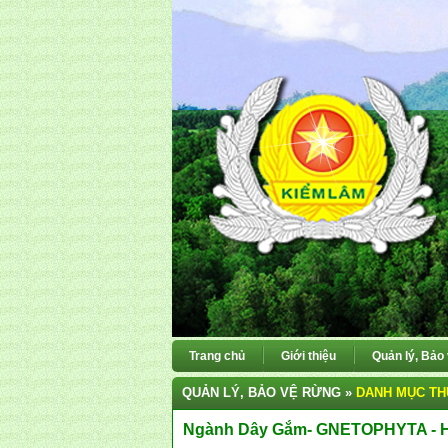
Trang chủ
Giới thiệu
Quản lý, Bảo
QUẢN LÝ, BẢO VỆ RỪNG »
DANH MỤC TH
Ngành Dây Gắm- GNETOPHYTA -