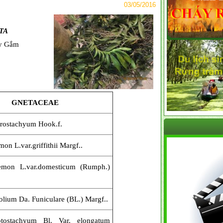
03/05/2016
TA
ây Gắm
GNETACEAE
rostachyum Hook.f.
n L.var.griffithii Margf..
mon L.var.domesticum (Rumph.)
olium Da. Funiculare (BL.) Margf..
tostachyum Bl. Var. elongatum