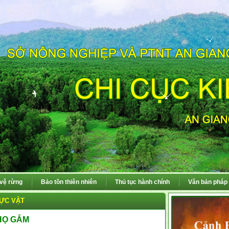
 vệ rừng
Bảo tồn thiên nhiên
Thủ tục hành chính
Văn bản pháp 
ỰC VẬT
 HỌ GẮM