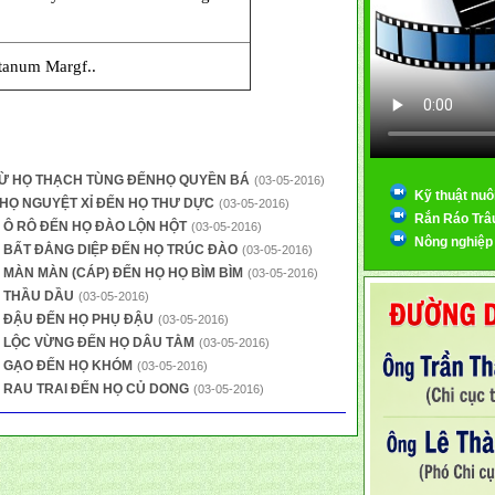
anum Margf..
- TỪ HỌ THẠCH TÙNG ĐẾNHỌ QUYỀN BÁ
(03-05-2016)
Kỹ thuật nuô
Ừ HỌ NGUYỆT XỈ ĐẾN HỌ THƯ DỰC
(03-05-2016)
Rắn Ráo Trâ
Ọ Ô RÔ ĐẾN HỌ ĐÀO LỘN HỘT
(03-05-2016)
Nông nghiệp
HỌ BẤT ĐẲNG DIỆP ĐẾN HỌ TRÚC ĐÀO
(03-05-2016)
Ọ MÀN MÀN (CÁP) ĐẾN HỌ HỌ BÌM BÌM
(03-05-2016)
Ọ THẦU DẦU
(03-05-2016)
HỌ ĐẬU ĐẾN HỌ PHỤ ĐẬU
(03-05-2016)
HỌ LỘC VỪNG ĐẾN HỌ DÂU TẰM
(03-05-2016)
HỌ GẠO ĐẾN HỌ KHÓM
(03-05-2016)
HỌ RAU TRAI ĐẾN HỌ CỦ DONG
(03-05-2016)