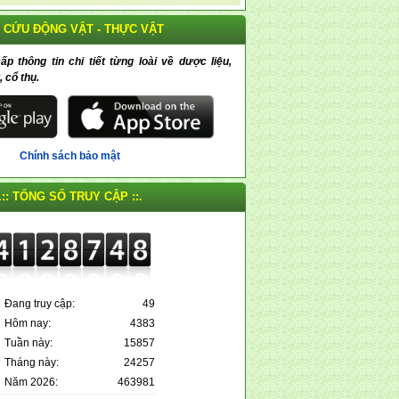
 CỨU ĐỘNG VẬT - THỰC VẬT
 thông tin chi tiết từng loài về dược liệu,
, cổ thụ.
Chính sách bảo mật
.:: TỔNG SỐ TRUY CẬP ::.
Đang truy cập:
49
Hôm nay:
4383
Tuần này:
15857
Tháng này:
24257
Năm 2026:
463981