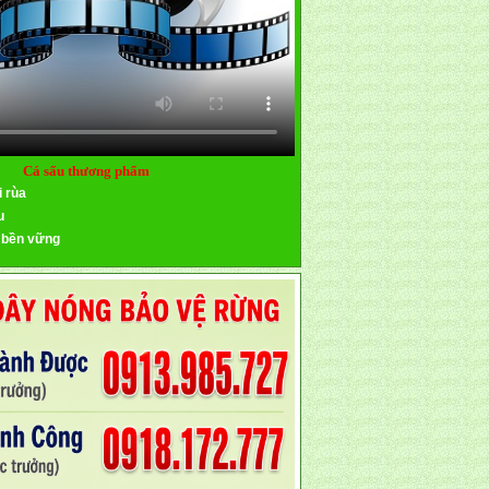
Cá sấu thương phẩm
i rùa
u
 bền vững