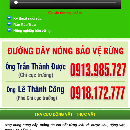
Cá sấu thương phẩm
Kỹ thuật nuôi rùa
Rắn Ráo Trâu
Nông nghiệp bền vững
TRA CỨU ĐỘNG VẬT - THỰC VẬT
Ứng dụng cung cấp thông tin chi tiết từng loài về dược liệu, động vật,