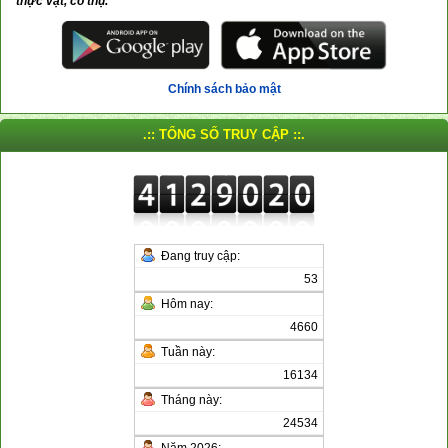
thực vật, cổ thụ.
Chính sách bảo mật
.:: TỔNG SỐ TRUY CẬP ::.
Đang truy cập:
53
Hôm nay:
4660
Tuần này:
16134
Tháng này:
24534
Năm 2026: