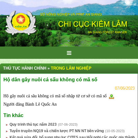
THỦ TỤC HÀNH CHÍNH »
TRONG LÂM NGHIỆP
Hộ dân gây nuôi cá sấu không có mã số
07/06/2023
Hộ gây nuôi cá sâu không có mã số nhập từ cơ sở có mã số
Người đăng Bành Lê Quốc An
Tin khác
Quy trinh thủ tục năm 2023
(07-06-2023)
Tuyên truyền NQ19 và chiến lược PT NN NT bền vững
(10-05-2023)
Kết quả sửa đổi, bổ sung phụ lục CITES sau Hội nghị các quốc gia thành