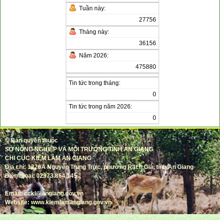
Tuần này:
27756
Tháng này:
36156
Năm 2026:
475880
Tin tức trong tháng:
0
Tin tức trong năm 2026:
0
©
Bản quyền thuộc
SỞ NÔNG NGHIỆP VÀ MÔI TRƯỜNG TỈNH AN GIANG
CHI CỤC KIỂM LÂM AN GIANG
Địa chỉ: 1226A Nguyễn Trung Trực, phường Rạch Giá, tỉnh An Giang
Điện thoại: 02973.864.145
Email: cckl@angiang.gov.vn
Website: www.kiemlamangiang.gov.vn