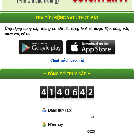
TRA CỨU ĐỘNG VẬT - THỰC VẬT
Ứng dụng cung cấp thông tin chi tiết từng loài về dược liệu, động vật,
thực vật, cổ thụ.
Chính sách bảo mật
.:: TỔNG SỐ TRUY CẬP ::.
Đang truy cập:
40
Hôm nay:
3333