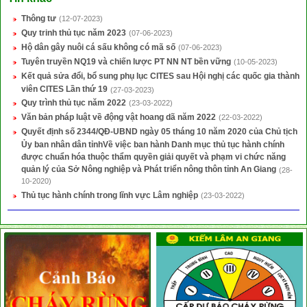
Thông tư
(12-07-2023)
Quy trinh thủ tục năm 2023
(07-06-2023)
Hộ dân gây nuôi cá sấu không có mã số
(07-06-2023)
Tuyên truyền NQ19 và chiến lược PT NN NT bền vững
(10-05-2023)
Kết quả sửa đổi, bổ sung phụ lục CITES sau Hội nghị các quốc gia thành
viên CITES Lần thứ 19
(27-03-2023)
Quy trình thủ tục năm 2022
(23-03-2022)
Văn bản pháp luật về động vật hoang dã năm 2022
(22-03-2022)
Quyết định số 2344/QĐ-UBND ngày 05 tháng 10 năm 2020 của Chủ tịch
Ủy ban nhân dân tỉnhVề việc ban hành Danh mục thủ tục hành chính
được chuẩn hóa thuộc thẩm quyền giải quyết và phạm vi chức năng
quản lý của Sở Nông nghiệp và Phát triển nông thôn tỉnh An Giang
(28-
10-2020)
Thủ tục hành chính trong lĩnh vực Lâm nghiệp
(23-03-2022)